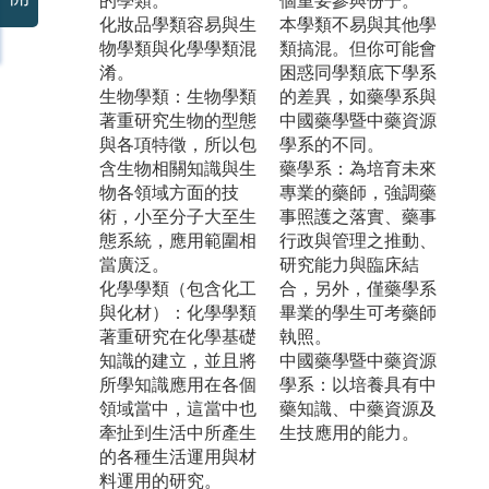
的學類。
個重要參與份子。
化妝品學類容易與生
本學類不易與其他學
物學類與化學學類混
類搞混。但你可能會
淆。
困惑同學類底下學系
生物學類：生物學類
的差異，如藥學系與
著重研究生物的型態
中國藥學暨中藥資源
與各項特徵，所以包
學系的不同。
含生物相關知識與生
藥學系：為培育未來
物各領域方面的技
專業的藥師，強調藥
術，小至分子大至生
事照護之落實、藥事
態系統，應用範圍相
行政與管理之推動、
當廣泛。
研究能力與臨床結
化學學類（包含化工
合，另外，僅藥學系
與化材）：化學學類
畢業的學生可考藥師
著重研究在化學基礎
執照。
知識的建立，並且將
中國藥學暨中藥資源
所學知識應用在各個
學系：以培養具有中
領域當中，這當中也
藥知識、中藥資源及
牽扯到生活中所產生
生技應用的能力。
的各種生活運用與材
料運用的研究。