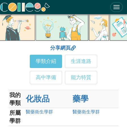
ColleGo! 大學選才與高中育才輔助系統
分享網頁
學類介紹
生涯進路
高中準備
能力特質
我的
化妝品
藥學
學類
醫藥衛生
學群
醫藥衛生
學群
所屬
學群