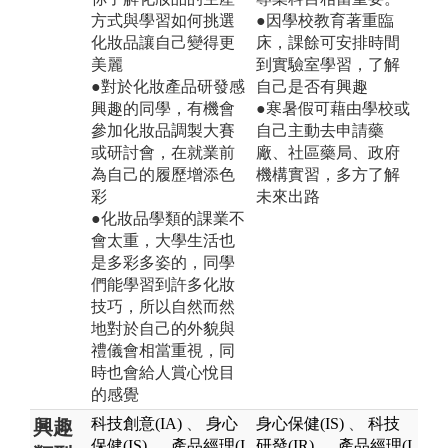
方式與學習如何挑選
●因學校教育著重臨
化妝品讓自己變得更
床，課餘可安排時間
美麗
到實驗室學習，了解
●對於化妝產品研發感
自己是否有興趣
興趣的同學，有機會
●寒暑假可藉由學校或
參加化妝品調製大賽
自己主動去申請藥
或研討會，在就業前
廠、社區藥局、政府
為自己的履歷增添色
機構實習，多方了解
彩
未來出路
●化妝品學類的課業不
會太重，大學生活也
是多彩多姿的，同學
們能學習到許多化妝
技巧，所以自然而然
地對於自己的外貌與
禮儀會相當重視，同
時也會給人賞心悅目
的感覺
科技創意(IA)
、
身心
身心保健(IS)
、
科技
興趣
保健(IS)
、
產品經理(I
研發(IR)
、
產品經理(I