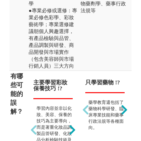
學
物藥劑學、藥事行政
●專業必修或選修：專
法規等
業必修色彩學、彩妝
藝術學；專業選修建
議朝個人興趣選擇，
有產品檢驗與品管、
產品調製與研發、商
品開發與市場實作
（包含美容師與市場
行銷人員）三大方向
有哪
主要學習彩妝
能馬上進入實
只學習藥物 !?
職
只
些可
保養技巧 !?
驗室實作 !?
容工
能的
誤
藥學教育還包括了
學習內容並非以化
學生對於親手調製
可
藥物科學研發、臨
解？
妝、美容、保養的
化妝品有一定的嚮
整
床專業技能和藥事
技巧為主要導向，
往，但並非入學後
業
行政法規等各種面
而是著重化妝品調
即可馬上進入實驗
領
向。
製品管研發、化妝
室實作。調製實驗
中
品分析檢驗技術及
需先具備化妝品材
造