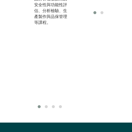
安全性與功能性評
料學、化妝品學原
職
估、分析檢驗、生
理及材料方面之基
狹
產製作與品保管理
礎知識，所以需待
學
等課程。
前述先備課程修畢
學
後才會進行化妝品
物
調製實驗課程。
多
研
展
學
在
各
與
驗
其
用
作