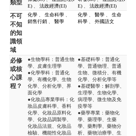
類型
E)
、
法政經濟(EI)
E)
、
法政經濟(EI)
化學
、
生命科學
、
化學
、
醫學
、
生命
不可
銷售行銷
、
醫學
科學
、
外國語文
不知
的知
識領
域
●生物學科：普通生物
●基礎科學：普通化
必修
學、皮膚生理學
學、普通物理、普通
或核
●化學學科：普通化
生物、微積分、有機
心課
學、有機化學、生物
化學、分析化學等
程？
化學、分析化學、界
●基礎醫學：解剖學、
面化學
生理學、生物化學、
●化妝品專業學科：化
病理學、微生物及免
妝品皮膚科學、香料
疫學等
化學、化妝品原料化
●藥學專業：藥物化
學、化妝品調製學、
學、藥理學、生藥
化妝品法規、化妝品
學、藥劑學、藥物分
檢驗、機能性化妝品
析、藥物治療學、生