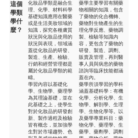
化妝品學類是融合生
藥學主要學習有關藥
這個
理、化學、材料科學
物相關的知識，包含
學類
基礎知識應用在醫藥
了藥物的化合機轉、
學什
或是生活美妝領域的
藥物對生物產生的生
麼？
知識，探究各種膚質
理化學反應、藥物調
狀況與化妝品使用的
製、檢驗等知識內
狀況與表現，領域涵
容，更包含了藥物的
蓋從化妝品的研發、
研發、製造、調劑、
製造、生產、檢驗、
販賣及管理，再到醫
行銷和經營管理都是
事人員與病患的藥物
屬於化妝品學類的範
諮詢等臨床技能都涵
疇。
蓋在內。
學習內容以基礎化
藥學所須學習的學科
學、生物學、藥理學
涵蓋基礎科學：有機
為其理論基礎，並在
化學、分析化學、生
此基礎之上，使學生
物學、解剖學、生理
對於化妝品的研發創
學、生物化學等。以
新、製作過程及檢驗
及藥學專業科目：藥
皆有概念，並加強學
物化學、藥理學、生
生對於市場趨勢、色
藥學、藥劑學、調劑