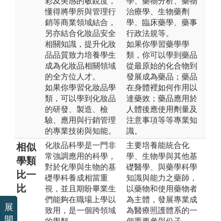
彩及美感的敏銳度，
學、藥物分析、藥物
懂得將學所與管理行
治療學、生物藥劑
銷等商業領域結合，
學、臨床藥學、藥事
另亦結合化妝品安全
行政法規等。
相關知識，提升化妝
如果你學習藥學學
品品質致力培養學生
類，你可以學到藥品
成為化妝品相關領域
從最原始的化合物到
的全方位人才。
發展成為藥品；藥品
如果你學習化妝品學
在身體裡如何作用以
類，可以學到化妝品
達藥效；藥品應用於
的研發、製造、檢
人體後應使用劑量及
驗、應用與行銷管理
注意事項等等專業知
的專業技術與知能。
識。
化妝品科學是一門非
主要培養能統合化
相似
常強調應用的科學，
學、生物學與其他基
學類
對於化學與生物的基
礎醫學、與藥學科學
比一
礎學科養成相當重
知識與能力之藥師，
比
視，並且期盼畢業生
以藥物和使用藥物者
們能夠在職場上學以
為主體，發展專業成
展
致用，是一個跨領域
為醫療照護體系的一
開