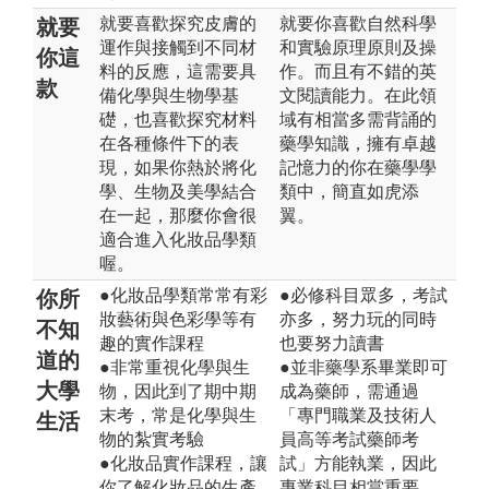
就要喜歡探究皮膚的
就要你喜歡自然科學
就要
運作與接觸到不同材
和實驗原理原則及操
你這
料的反應，這需要具
作。而且有不錯的英
款
備化學與生物學基
文閱讀能力。在此領
礎，也喜歡探究材料
域有相當多需背誦的
在各種條件下的表
藥學知識，擁有卓越
現，如果你熱於將化
記憶力的你在藥學學
學、生物及美學結合
類中，簡直如虎添
在一起，那麼你會很
翼。
適合進入化妝品學類
喔。
●化妝品學類常常有彩
●必修科目眾多，考試
你所
妝藝術與色彩學等有
亦多，努力玩的同時
不知
趣的實作課程
也要努力讀書
道的
●非常重視化學與生
●並非藥學系畢業即可
大學
物，因此到了期中期
成為藥師，需通過
末考，常是化學與生
「專門職業及技術人
生活
物的紮實考驗
員高等考試藥師考
●化妝品實作課程，讓
試」方能執業，因此
你了解化妝品的生產
專業科目相當重要。