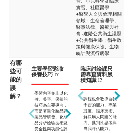
習、小兒科學及臨床
實習、社區醫學
●醫學人文與倫理相關
領域：生命倫理學、
醫事法律、醫療與社
會 -進階公共衛生議題
●公共衛生學：衛生政
策與健康保險、生物
統計與流行病學
有哪
主要學習彩妝
能馬上進入實
臨床討論課只
職
只
些可
保養技巧 !?
驗室實作 !?
需靠查資料累
容工
能的
積知識 !?
誤
學習內容並非以化
學生對於親手調製
可
解？
課程也會教導自我
妝、美容、保養的
化妝品有一定的嚮
整
學習的能力、專業
技巧為主要導向，
往，但並非入學後
業
態度、臨床技術、
而是著重化妝品調
即可馬上進入實驗
領
解決病人問題的能
製品管研發、化妝
室實作。調製實驗
中
力、批判性思考與
品分析檢驗技術及
需先具備化妝品材
造
自我評估能力。
安全性與功能性評
料學、化妝品學原
職