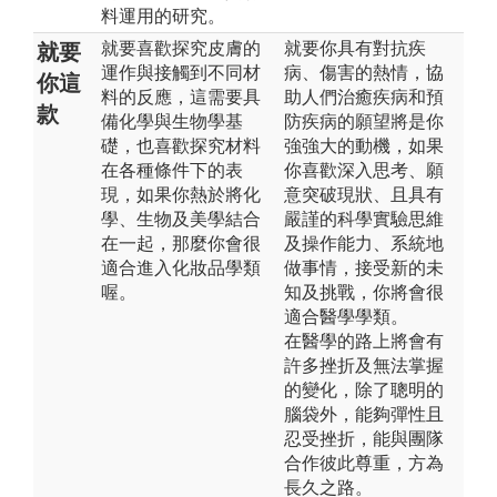
料運用的研究。
就要喜歡探究皮膚的
就要你具有對抗疾
就要
運作與接觸到不同材
病、傷害的熱情，協
你這
料的反應，這需要具
助人們治癒疾病和預
款
備化學與生物學基
防疾病的願望將是你
礎，也喜歡探究材料
強強大的動機，如果
在各種條件下的表
你喜歡深入思考、願
現，如果你熱於將化
意突破現狀、且具有
學、生物及美學結合
嚴謹的科學實驗思維
在一起，那麼你會很
及操作能力、系統地
適合進入化妝品學類
做事情，接受新的未
喔。
知及挑戰，你將會很
適合醫學學類。
在醫學的路上將會有
許多挫折及無法掌握
的變化，除了聰明的
腦袋外，能夠彈性且
忍受挫折，能與團隊
合作彼此尊重，方為
長久之路。