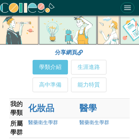
ColleGo! 大學選才與高中育才輔助系統
分享網頁
學類介紹
生涯進路
高中準備
能力特質
我的
化妝品
醫學
學類
醫藥衛生
學群
醫藥衛生
學群
所屬
學群