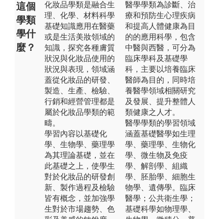
化妝品學類是融合生
醫學學類為診斷、治
這個
理、化學、材料科學
療和預防生心理疾病
學類
基礎知識應用在醫藥
和提高人體健康為目
學什
或是生活美妝領域的
的的應用科學，包含
麼？
知識，探究各種膚質
中醫與西醫，可分為
狀況與化妝品使用的
臨床學科及基礎學
狀況與表現，領域涵
科，主要以培養臨床
蓋從化妝品的研發、
醫師為目的，同時培
製造、生產、檢驗、
養醫學領域相關研究
行銷和經營管理都是
及發展、提升整體人
屬於化妝品學類的範
類健康之人才。
疇。
醫學學類的學習領域
學習內容以基礎化
涵蓋基礎醫學如生理
學、生物學、藥理學
學、藥理學、生物化
為其理論基礎，並在
學、微生物及免疫
此基礎之上，使學生
學、解剖學、組織
對於化妝品的研發創
學、胚胎學、細胞生
新、製作過程及檢驗
物學、遺傳學。臨床
皆有概念，並加強學
醫學；公共衛生學；
生對於市場趨勢、色
基礎科學如物理學、