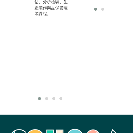
估、分析檢驗、生
理及材料方面之基
狹
產製作與品保管理
礎知識，所以需待
學
等課程。
前述先備課程修畢
學
後才會進行化妝品
物
調製實驗課程。
多
研
展
學
在
各
與
驗
其
用
作