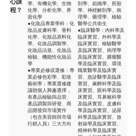
心課
學、有機化學、生物
剖學、組織學、胚胎
程？
化學、分析化學、界
學、神經解剖學、病
面化學
理學、藥理學、檢驗
●化妝品專業學科：化
醫學公共衛生
妝品皮膚科學、香料
●臨床醫學：內科學及
化學、化妝品原料化
臨床實習、外科學及
學、化妝品調製學、
臨床實習、檢驗醫學
化妝品法規、化妝品
及臨床實習、病理學
檢驗、機能性化妝品
及臨床實習、腫瘤醫
學
學及臨床實習、環境
●專業必修或選修：專
職業醫學及臨床實
業必修色彩學、彩妝
習、急診醫學及臨床
藝術學；專業選修建
實習、麻醉科學及臨
議朝個人興趣選擇，
床實習、眼科學及臨
有產品檢驗與品管、
床實習、耳鼻喉科學
產品調製與研發、商
及臨床實習、皮膚科
品開發與市場實作
學及臨床實習、泌尿
（包含美容師與市場
科學及臨床實習、放
行銷人員）三大方向
射線學及臨床實習、
精神科學及臨床實