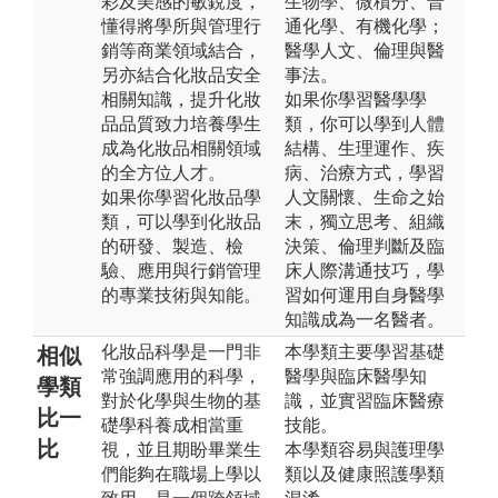
彩及美感的敏銳度，
生物學、微積分、普
懂得將學所與管理行
通化學、有機化學；
銷等商業領域結合，
醫學人文、倫理與醫
另亦結合化妝品安全
事法。
相關知識，提升化妝
如果你學習醫學學
品品質致力培養學生
類，你可以學到人體
成為化妝品相關領域
結構、生理運作、疾
的全方位人才。
病、治療方式，學習
如果你學習化妝品學
人文關懷、生命之始
類，可以學到化妝品
末，獨立思考、組織
的研發、製造、檢
決策、倫理判斷及臨
驗、應用與行銷管理
床人際溝通技巧，學
的專業技術與知能。
習如何運用自身醫學
知識成為一名醫者。
化妝品科學是一門非
本學類主要學習基礎
相似
常強調應用的科學，
醫學與臨床醫學知
學類
對於化學與生物的基
識，並實習臨床醫療
比一
礎學科養成相當重
技能。
比
視，並且期盼畢業生
本學類容易與護理學
們能夠在職場上學以
類以及健康照護學類