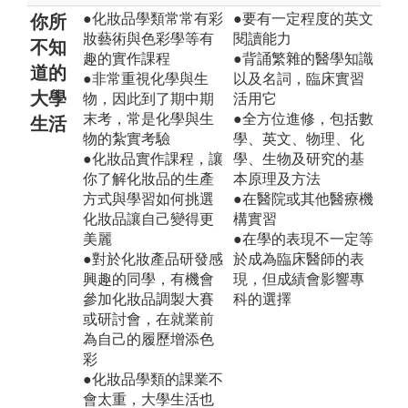
●化妝品學類常常有彩
●要有一定程度的英文
你所
妝藝術與色彩學等有
閱讀能力
不知
趣的實作課程
●背誦繁雜的醫學知識
道的
●非常重視化學與生
以及名詞，臨床實習
大學
物，因此到了期中期
活用它
末考，常是化學與生
●全方位進修，包括數
生活
物的紮實考驗
學、英文、物理、化
●化妝品實作課程，讓
學、生物及研究的基
你了解化妝品的生產
本原理及方法
方式與學習如何挑選
●在醫院或其他醫療機
化妝品讓自己變得更
構實習
美麗
●在學的表現不一定等
●對於化妝產品研發感
於成為臨床醫師的表
興趣的同學，有機會
現，但成績會影響專
參加化妝品調製大賽
科的選擇
或研討會，在就業前
為自己的履歷增添色
彩
●化妝品學類的課業不
會太重，大學生活也