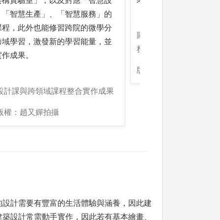
共構實驗室」，以及對應「智慧設
、「智慧生產」、「智慧服務」的
課程，此外也能修習跨院的微學分
圖解:師長訪視海外深度實
跨域學習，激發新的學習能量，並
務所)
實作成果。
版權:版權：高敬賢拍攝
:設計課與跨領域課程整合實作成果
:版權：趙又嬋拍攝
的設計需要有豐富的生活體驗與涵養，因此建
建築設計常需動手實作，因此若有基本繪畫、