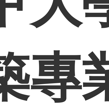
甲大
築專