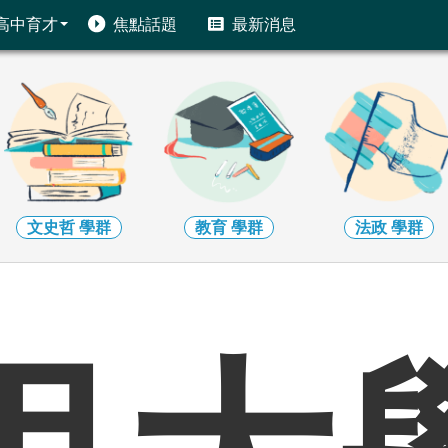
高中育才
焦點話題
最新消息
教育
學群
法政
學群
管理
學群