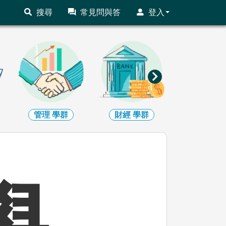
搜尋
常見問與答
登入
財經
學群
遊憩運動
學群
跨領域