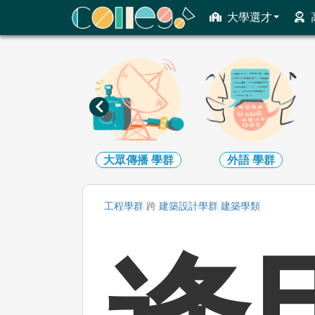
ColleGo! 大學選才與高中育才輔助系統
大學選才
大眾傳播
學群
外語
學群
文史哲
學群
工程
學群
跨
建築設計
學群
建築
學類