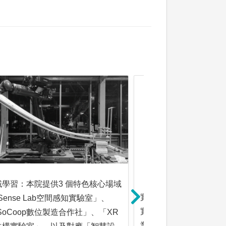
域學習：本院提供3 個特色核心場域
實務實習：透過「深度
³-Sense Lab空間感知實驗室」、
實習」制度，學生在學
SoCoop數位製造合作社」、「XR
業界單位配合，增進建