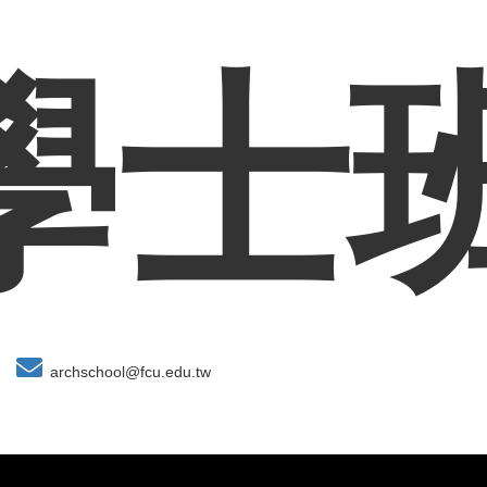
學士
archschool@fcu.edu.tw