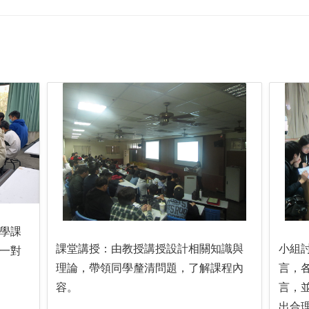
學課
課堂講授：由教授講授設計相關知識與
小組
一對
理論，帶領同學釐清問題，了解課程內
言，
容。
言，
出合