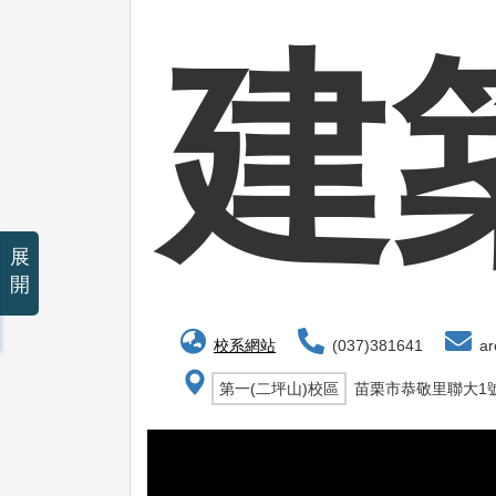
建
展
開
校系網站
(037)381641
ar
第一(二坪山)校區
苗栗市恭敬里聯大1