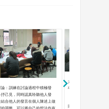
大量閱讀：在大量的實
討論：訓練在討論過程中積極發
平和操作能力將會逐漸
各抒己見，同時認真聆聽他人發
並結合他人的發言在個人陳述上做
圖解:學生自主學習-讀
理的調整，可以將自己的想法作有