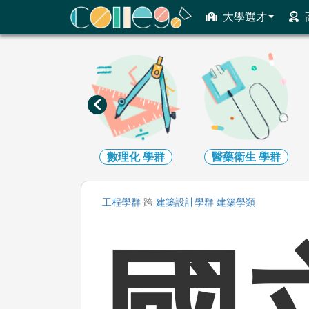
ColleGo! 大學選才與高中育才輔助系統
大學選才
工程
學群
數理化
學群
醫藥衛生
學群
工程
學群
跨
建築設計
學群
建築
學類