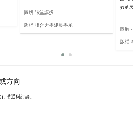
效的
圖解:課堂講授
版權:聯合大學建築學系
圖解:
版權
或方向
進行溝通與討論。