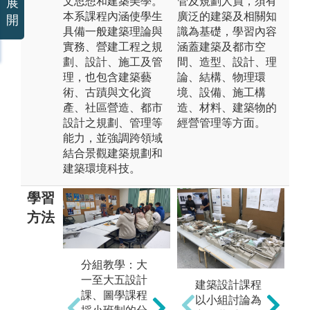
文思想和建築美學。
管及規劃人員，須有
展
本系課程內涵使學生
廣泛的建築及相關知
開
具備一般建築理論與
識為基礎，學習內容
實務、營建工程之規
涵蓋建築及都市空
劃、設計、施工及管
間、造型、設計、理
理，也包含建築藝
論、結構、物理環
術、古蹟與文化資
境、設備、施工構
產、社區營造、都市
造、材料、建築物的
設計之規劃、管理等
經營管理等方面。
能力，並強調跨領域
結合景觀建築規劃和
建築環境科技。
學習
方法
分組教學：大
一至大五設計
課堂講授：由
建築設計課程
小
課、圖學課程
教授講授設計
以小組討論為
練