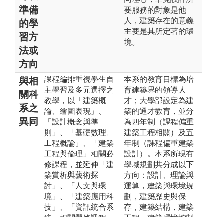
準備
要服務的對象是他
人，建築存在的意義
的學
主要是其所定著的環
習方
境。
法或
方向
課程編排重視學生自
本系的教育目標為培
與相
主學習及多元選擇之
育建築界的領導人
關科
教學，以「建築概
才；大學部設定為建
系之
論、繪圖表現」、
築的通才教育，並分
異同
「設計概念與準
為四年制（課程偏重
則」、「基礎數理、
建築工程相關）及五
工程概論」、「建築
年制（課程偏重建築
工程與倫理」相關必
設計）。本系所現有
修課程，並延伸「建
學域規劃共分成以下
築賞析與藝術探
方向：設計、理論與
討」、「人文與環
運算，建築與環境規
境」、「建築應用科
劃，建築歷史與保
技」、「資訊統合系
存，建築結構，建築