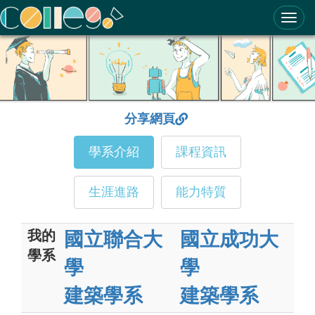
ColleGo! 大學選才與高中育才輔助系統
分享網頁
學系介紹
課程資訊
生涯進路
能力特質
我的
國立聯合大
國立成功大
學系
學
學
建築學系
建築學系