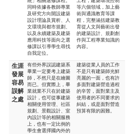
統」相關選修課程。
工程，建築環境控制
同時依據各教師專業
等六個領域，加上藝
及研究方向開設建築
術與通識教育等課
設計理論及賞析、人
程，完整涵括建築教
文環境與都市規劃、
育從人文與藝術出發
以及永續建築及建築
的建築設計、規劃創
應用科技等面向之選
作與工程專業知識的
修課以引導學生尋找
內容。
自我定位。
有些外界誤認建築系
建築從業人員的工作
生涯
畢業一定要考上建築
不是只有建築師光鮮
發展
師，不然只是在繪圖
亮麗的一面，也有許
容易
而已。但實際上，畢
多面對建築營造過程
誤解
業就業不只在於建築
的辛苦，面對業主及
設計，也可從事建築
使用者的不同要求的
之處
相關使用管理、社區
糾結，或是面對營造
規劃、景觀設計、室
預算有限的困難。
內設計等的相關服務
上，也有一定比例的
學生會選擇國內外的