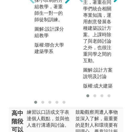
採小班制的分
相關知識與理
主，著重在同
中
組教學，著重
論，帶領同學
學們統合相關
各
師生一對一的
釐清問題，了
專業知識，運
時
師徒制訓練。
解課程內容。
用創意發展各
人
種建築設計方
合
圖解:設計課分
圖解:課堂講授
案。上課時除
在
組教學
版權:聯合大學
了與老師討論
做
版權:聯合大學
建築學系
之外，也很注
整
建築學系
重同學之間的
己
互動。
效
通
圖解:設計方案
說明及討論
圖
版權:成大建築
版
建
練習以口語或文字表
鼓勵觀察周遭人事物
高中
達個人觀點，並與他
並深入了解，最重要
階段
人進行溝通與討論。
的是對人和環境要有
可以
同理心，畢竟設計所