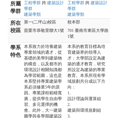
工程
學群
跨
建築設計
工程
學群
跨
建築設計
所屬
學群
學群
學群
建築
學類
建築
學類
第一(二坪山)校區
校本部
所在
校區
苗栗市恭敬里聯大1號
701 臺南市東區大學路
1號
本系致力於培養建築
本系的教育目標為培
學系
專業領域的通才，從
育建築界的領導人
特色
基礎的美學到建築物
才；大學部設定為建
的構造，以及都市的
築的通才教育，研究
環境設計相關知識都
所設定為建築的專業
為學習範圍，這也是
教育。本系所現有學
本系堅持專業建築學
域規劃共分成以下方
系必須修業5年的原
向：
因。專業課程範疇寬
1.
廣，提供學生自由學
設計理論與運算組
習、多元選擇的機
2.
會。此外，大一建築
建築與環境規劃組
圖學與各學期建築設
3.