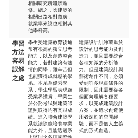
相關研究所繼續進
修。總之，唸建築的
相關出路相對寬廣，
就業率來說也相對其
他學科高。
學生受建築教育後通
建築設計訓練著重於
學習
常有很高的獨立思考
設計的思考能力及創
方法
能力，以及創造整合
造力，並且需要統合
容易
能力，若對建築有熱
各種知識的分析能
誤解
情的同學，雖辛苦但
力。但是建築設計與
也能獲得成就感的學
藝術創作不同，必須
之處
系。本系為優秀學
受到許多現實條件的
系，學生學習表現頗
限制，因此需要從各
受業界讚賞，畢業生
個面向理解各種要
於公務考試與建築師
求，以完成建築設計
證照取得均有亮眼成
方案，並追求創造使
績。進入聯合建築學
用者深刻的空間經
系就讀除能培養專業
驗，而不是個人主義
能力外，且能透過系
式的形式創造。
上辦理之各項國際性