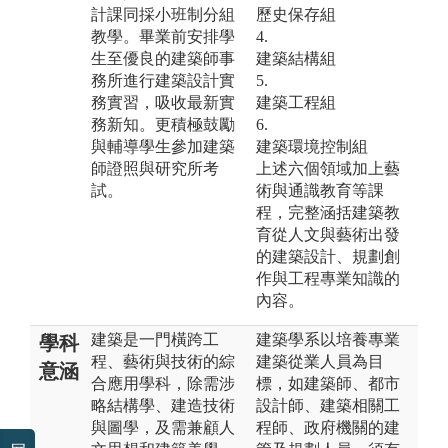
計課同採小班制分組
歷史保存組
教學。畢業前安排學
4.
生至優良的建築師事
建築結構組
務所進行建築設計實
5.
務實習，吸收最新實
建築工程組
務新知。更積極鼓勵
6.
與輔導學生參加建築
建築環境控制組
師證照與研究所考
上述六個領域加上藝
試。
術與通識教育等課
程，完整涵括建築教
育從人文與藝術出發
的建築設計、規劃創
作與工程專業知識的
內容。
建築是一門橫跨工
建築學系以培養專業
學科
程、藝術與技術的綜
建築從業人員為目
意涵
合應用學科，除需涉
標，如建築師、都市
略結構學、建造技術
設計師、建築相關工
與圖學，及需兼顧人
程師、政府機關的建