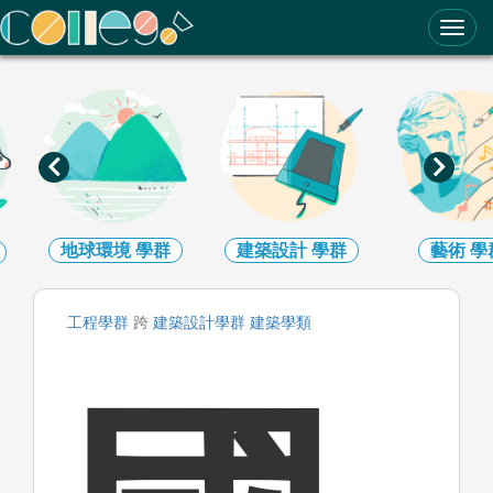
ColleGo! 大學選才與高中育才輔助系統
地球環境
學群
建築設計
學群
藝術
學
工程
學群
跨
建築設計
學群
建築
學類