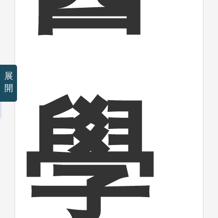
展
開
學