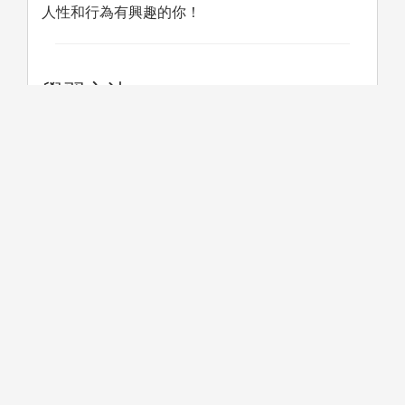
人性和行為有興趣的你！
學習方法
在高醫心理系，學習不是只坐在
課堂學習:
教室聽課。
範; C.
我們會用到的學習方法包括：實
論與演練;
驗操作，親自觀察人類行為；小
組討論與角色扮演，從不同角度