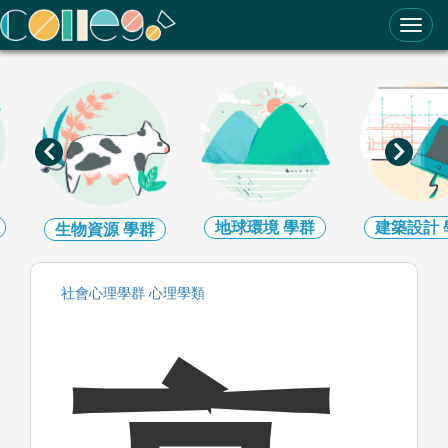
ColleGo! 大學選才與高中育才輔助系統
地球環境
學群
建築設計
學群
藝術
學
社會心理
學群
心理
學類