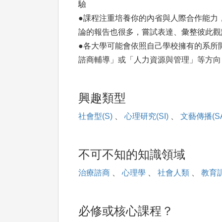
驗
●課程注重培養你的內省與人際合作能力
論的報告也很多，嘗試表達、彙整彼此觀
●各大學可能會依照自己學校擁有的系所
諮商輔導」或「人力資源與管理」等方向
興趣類型
社會型(S)
、
心理研究(SI)
、
文藝傳播(SA
不可不知的知識領域
治療諮商
、
心理學
、
社會人類
、
教育
必修或核心課程？