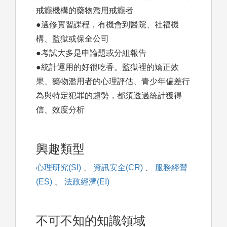
戒癮機構的藥物濫用戒癮者
●選修實習課程，有機會到醫院、社福機
構、監獄或保全公司
●考試大多是申論題或分組報告
●統計運用的好很吃香。監獄裡的矯正效
果、藥物濫用者的心理評估、青少年偏差行
為與特定犯罪的趨勢，都須透過統計獲得
信、效度分析
興趣類型
心理研究(SI)
、
資訊安全(CR)
、
服務經營
(ES)
、
法政經濟(EI)
不可不知的知識領域