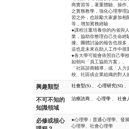
商實習等，著重體驗、操作
之實務教學，強化心理學理
習之外，也鼓勵大家參加相
等，增加實務經驗
●課程注重培養你的內省與
業，協助你整理自己生命經
擾。團體討論的報告也很多
這也是未來在助人工作中很
●各大學可能會依照自己學
如朝向「員工協助方案」、
「社區諮商輔導」或「人力
校、社區或企業組織的對人
社會型(S)
、
心理研究(SI)
、
興趣類型
治療諮商
、
心理學
、
社會
不可不知的
知識領域
●心理學：普通心理學、發
必修或核心
心理學、社會心理學
課程？