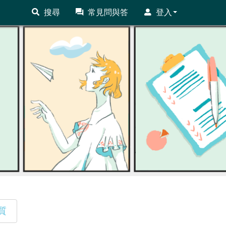
搜尋
常見問與答
登入
質