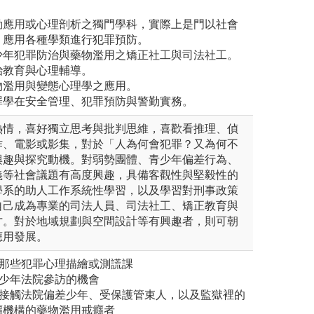
。
勤應用或心理剖析之獨門學科，實際上是門以社會
，應用各種學類進行犯罪預防。
少年犯罪防治與藥物濫用之矯正社工與司法社工。
治教育與心理輔導。
物濫用與變態心理學之應用。
罪學在安全管理、犯罪預防與警勤實務。
熱情，喜好獨立思考與批判思維，喜歡看推理、偵
作、電影或影集，對於「人為何會犯罪？又為何不
興趣與探究動機。對弱勢團體、青少年偏差行為、
義等社會議題有高度興趣，具備客觀性與堅毅性的
學系的助人工作系統性學習，以及學習對刑事政策
自己成為專業的司法人員、司法社工、矯正教育與
才。對於地域規劃與空間設計等有興趣者，則可朝
應用發展。
的那些犯罪心理描繪或測謊課
和少年法院參訪的機會
會接觸法院偏差少年、受保護管束人，以及監獄裡的
癮機構的藥物濫用戒癮者