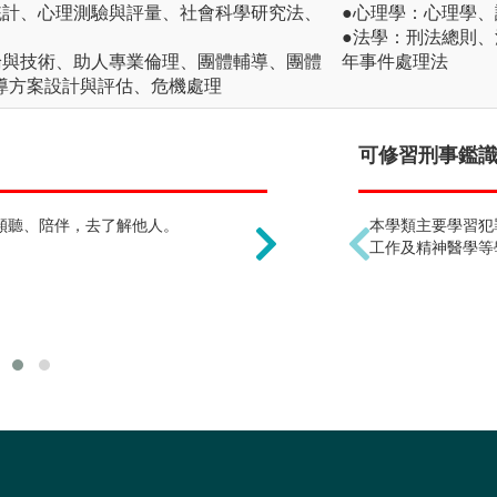
統計、心理測驗與評量、社會科學研究法、
●心理學：心理學
●法學：刑法總則
論與技術、助人專業倫理、團體輔導、團體
年事件處理法
導方案設計與評估、危機處理
只能當心理諮商師 !?
可修習刑事鑑識
傾聽、陪伴，去了解他人。
若在學期間取得師資培育
本學類主要學習犯
非師資培育生畢業後可擔
工作及精神醫學等
員、生涯輔導師、職涯輔
等。而在台灣心理諮商師
專門職業及技術人員高等