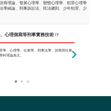
、諮商理論、發展心理學、變態心理學、犯罪心理學
、法學緒論、刑事訴訟法、民法總則、少年犯罪、少
、心理側寫等刑事實務技術 !?
不需要學習數
學類相似，都在
生資格，可擔任輔導教師或一般教師，若
罪學、心理學、社會學、刑事法學、諮商與社會
統計學是社會科
任家庭教育專業人員、社區輔導預防人
學科理論為主。
的基底。
導人員、觀護人、監獄官、人事行政人員
須具備諮商相關系所的碩士學位才能報考
考試心理師考試。