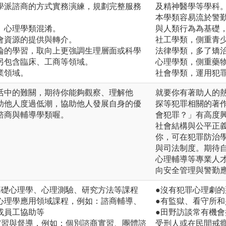
學派諮商的方式實務演練，規劃完整服務
及精神醫學等學科
本學類容易流於警
、心理學類混淆。
與人類行為為基礎
會資源的提供與轉介。
社工學類，側重青
論的學習，取向上更強調生理層面或科學
法律學類，多了矯
另包含臨床、工商等領域。
心理學類，側重藥
業領域。
社會學類，運用犯
活中的難關，期待你能夠觀察、理解他
就要你有著助人的
助他人度過低潮，協助他人發展自身的優
探等犯罪相關的著
諮商與輔導學類喔。
會犯罪？」有高度
社會結構與公平正
你，可在犯罪防治
與司法制度。期待
心理輔導等專業人
向安全管理與警勤
基礎心理學、心理測驗、研究方法等課程
●沒有犯罪心理劇
心理學應用領域課程，例如：諮商輔導、
●有監獄、看守所
或員工協助等
●田野訪談常有機
實習與督導，例如：個別諮商實習、團體諮
受刑人或在民間戒