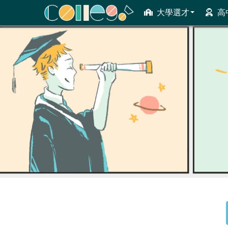
大學選才
高
ColleGo! 大學選才與高中育才輔助系統