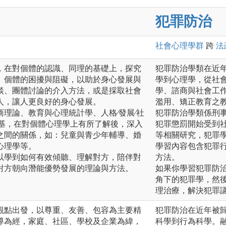
犯罪防治
社會心理
學群
跨
法
，在對個體的認識、同理的基礎上，探究
犯罪防治學類在近
、個體的困擾與阻礙，以助於身心發展與
學到心理學，從社
談、團體討論的介入方法，或是採取社會
學、諮商與社會工
人，讓人更良好的身心發展。
濫用、矯正教育之
理論、教育與心理統計學、人格∕發展∕社
犯罪防治學類係刑
根基，在對個體心理學上有所了解後，深入
犯罪懲罰開始受到
之間的關係，如：兒童與青少年輔導、婚
等相關研究，犯罪
心理學等。
學習內容包含犯罪
以學到如何有效傾聽、理解對方，陪伴對
方法。
對方朝向潛能優勢發展的理論與方法。
如果你學習犯罪防
角下的犯罪學，然
理治療，解決犯罪
觀點出發，以尊重、友善、包容為主要精
犯罪防治在近年被
導為經，家庭、社區、學校及企業為緯，
科學到行為科學。