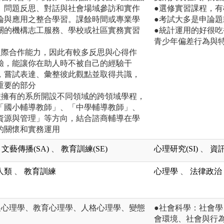
、問題反思、對話與社會場域參訪和實作
●選修實習課程，
論與應用之整合學習。課餘時間或專業學
●考試大多是申論
關的機構志工服務、學校或社區實務實習
●統計運用的好很
青少年偏差行為與
人際合作能力，因此有較多反思與心得作
驗，能讓你在助人時不被自己的經驗干
，嘗試表達、彙整彼此觀點並取得共識，
重要的部分
校擁有的系所開設不同領域的跨領域學程，
「國小輔導教師」、「中學輔導教師」、
資源與管理」等方向，結合諮商輔導在學
的關懷和實務運用
文藝傳播(SA)
、
教育訓練(SE)
心理研究(SI)
、
資訊
人類
、
教育訓練
心理學
、
法律政治
展心理學、教育心理學、人格心理學、變態
●社會科學：社會
會環境、社會與行