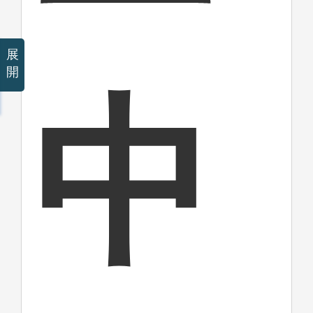
展
開
中