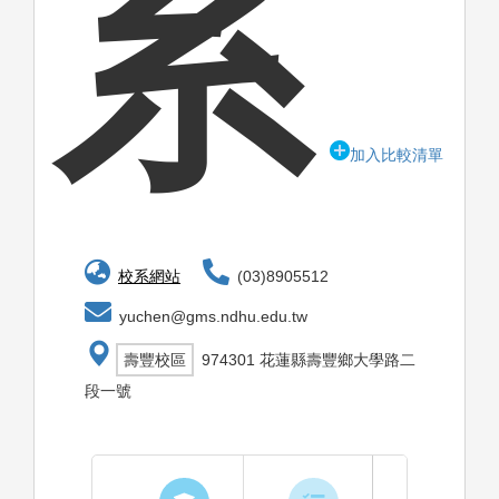
系
加入比較清單
校系網站
(03)8905512
yuchen@gms.ndhu.edu.tw
壽豐校區
974301 花蓮縣壽豐鄉大學路二
段一號