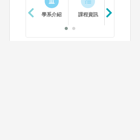
學系介紹
課程資訊
生涯進路
資料更新時間：2025/10/30 下午 06:58:24
學系特色
本系以培育國家公共行政人才為核心辦學理念，希
冀藉由公共治理的理論學習，培養公、私部門所需
的領導統御和學術研究人才。本系著重公共行政的
基礎理論學習，並且結合實務導向的實習課程，和
鼓勵學生從事跨學科領域的博雅學習，以強化學生
的本科專業知識、拓展其人文關懷與學科視野。透
過教學與研究的相互整合與支援，本系最終希望培
育理論與實務能力兼具、懷有在地與國際視野的卓
越公共事務人才。