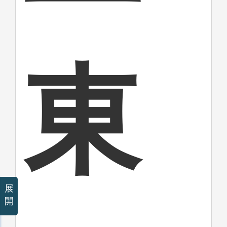
東
展
開