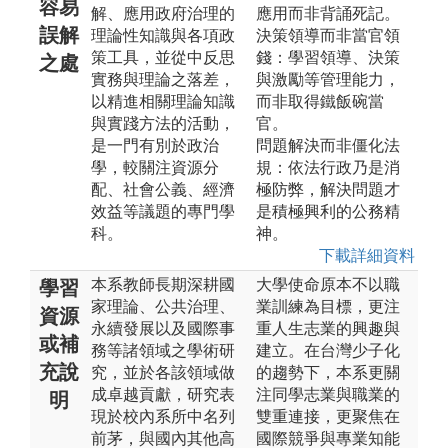
容易
解、應用政府治理的
應用而非背誦死記。
誤解
理論性知識與各項政
決策領導而非當官領
策工具，並從中反思
錢：學習領導、決策
之處
實務與理論之落差，
與激勵等管理能力，
以精進相關理論知識
而非取得鐵飯碗當
與實踐方法的活動，
官。
是一門有別於政治
問題解決而非僵化法
學，較關注資源分
規：依法行政乃是消
配、社會公義、經濟
極防弊，解決問題才
效益等議題的專門學
是積極興利的公務精
科。
神。
下載詳細資料
本系教師長期深耕國
大學使命原本不以職
學習
家理論、公共治理、
業訓練為目標，更注
資源
永續發展以及國際事
重人生志業的興趣與
或補
務等諸領域之學術研
建立。在台灣少子化
充說
究，並於各該領域做
的趨勢下，本系更關
成卓越貢獻，研究表
注同學志業與職業的
明
現於校內系所中名列
雙重連接，更聚焦在
前茅，與國內其他高
國際競爭與專業知能