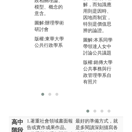
政相關理論、
思
套用到不同社
解，而知識應
模型、概念的
動
會議題、政策
用則是因時、
意含。
知
時事，以及生
因地而制宜，
的
活中各式公共
圖解:辦理學術
特別是價值思
性
議題的情境
研討會
辨的論證。
進
中，從中研析
版權:東華大學
考
圖解:本系同學
現況，問題並
公共行政學系
理
帶領達人女中
研擬可行的對
務
討論公共議題
策。
圖
版權:銘傳大學
圖解:迎新活動
度
公共事務與行
版權:東華大學
政管理學系自
版
公共行政學系
有照片
公
1.著重社會領域書面報
最好的準備方式，就
高中
告或實作成果作品。
是多閱讀深刻描寫各
階段