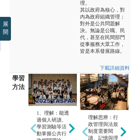
理。
其以政府為核心，對
內為政府組織管理；
對外是公共問題解
展
決。無論是公職、民
開
代，甚至在民間部門
從事服務大眾工作，
皆是本系發展路線。
下載詳細資料
學習
方法
2、應用：能將
1、理解：能透
3
習得相關知識
理解思辨：行
過個人研讀、
解
透過舉例、成
政管理與法規
學習測驗等活
礎
員間研討，專
制度需要閱
動掌握公共行
得
題報告等活動
讀、記憶與理