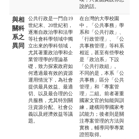
說的話。
公共行政是一門自19
在台灣的大學校園
與相
世紀末、20世紀初，
中，「公共事務」學
關科
逐漸自政治學和法學
系和「公共行政」、
系之
等社會科學領域中獨
「行政管理」、「公
異同
立出來的學科領域，
共事務管理」等科系
尤其著重政治學和企
相近，甚至有些學校
業管理學的理論基
是「政治系」下設
礎，致力探索政府如
「公共行政組」。
何透過最有效的資源
不同的是，本系「公
運用情況下，為社會
共事務」區分「公共
提供最具效益、最適
管理」和「專案管
切、以及最合理的公
理」二組。前者著重
共服務，尤其特別關
國家文官的知能與訓
注資源分配、社會公
練，建構同學國家考
義以及經濟效益等議
試能力；後者則是關
題。
注專案管理的方法與
實務，輔導同學專業
證照取得。