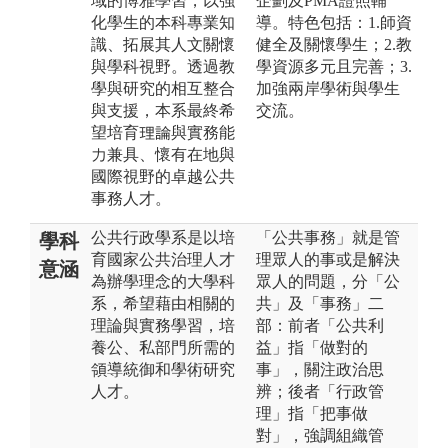
域的博雅學習，以強
企劃及PMA證照輔
化學生的本科專業知
導。特色包括：1.師資
識、拓展其人文關懷
健全及關懷學生；2.教
與學科視野。透過教
學資源多元且完善；3.
學與研究的相互整合
加強兩岸學術與學生
與支援，本系最終希
交流。
望培育理論與實務能
力兼具、懷有在地與
國際視野的卓越公共
事務人才。
公共行政學系是以培
「公共事務」就是管
學科
育國家公共治理人才
理眾人的事或是解決
意涵
為辦學理念的大學科
眾人的問題，分「公
系，希望藉由相關的
共」及「事務」二
理論與實務學習，培
部：前者「公共利
養公、私部門所需的
益」指「做對的
領導統御和學術研究
事」，關注政治思
人才。
辨；後者「行政管
理」指「把事做
對」，強調組織管