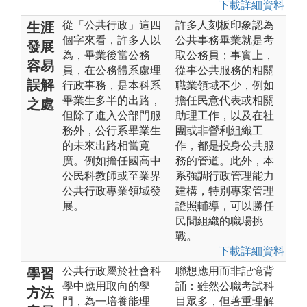
下載詳細資料
從「公共行政」這四
許多人刻板印象認為
生涯
個字來看，許多人以
公共事務畢業就是考
發展
為，畢業後當公務
取公務員；事實上，
容易
員，在公務體系處理
從事公共服務的相關
誤解
行政事務，是本科系
職業領域不少，例如
畢業生多半的出路，
擔任民意代表或相關
之處
但除了進入公部門服
助理工作，以及在社
務外，公行系畢業生
團或非營利組織工
的未來出路相當寬
作，都是投身公共服
廣。例如擔任國高中
務的管道。此外，本
公民科教師或至業界
系強調行政管理能力
公共行政專業領域發
建構，特別專案管理
展。
證照輔導，可以勝任
民間組織的職場挑
戰。
下載詳細資料
公共行政屬於社會科
聯想應用而非記憶背
學習
學中應用取向的學
誦：雖然公職考試科
方法
門，為一培養能理
目眾多，但著重理解