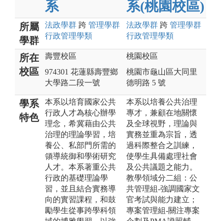
系
系(桃園校區)
法政
學群
跨
管理
學群
法政
學群
跨
管理
學群
所屬
行政管理
學類
行政管理
學類
學群
壽豐校區
桃園校區
所在
校區
974301 花蓮縣壽豐鄉
桃園市龜山區大同里
大學路二段一號
德明路 5 號
本系以培育國家公共
本系以培養公共治理
學系
行政人才為核心辦學
專才，兼顧在地關懷
特色
理念，希冀藉由公共
及全球視野，理論與
治理的理論學習，培
實務並重為宗旨，透
養公、私部門所需的
過科際整合之訓練，
領導統御和學術研究
使學生具備處理社會
人才。本系著重公共
及公共議題之能力。
行政的基礎理論學
教學領域分二組：公
習，並且結合實務導
共管理組-強調國家文
向的實習課程，和鼓
官考試與能力建立；
勵學生從事跨學科領
專案管理組-關注專案