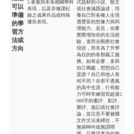
2.著重與本系相關學科
式題材的小說、散文
可以
表現，以及非修課紀
或社會議題論述，培
準備
錄之成果作品或特殊
養自己對各種人生境
優良表現。
遇豐富的想像力與同
的學
理能力。並且，你要
習方
實際增加你的生活經
法或
驗，進而去觀察社會
方向
現狀，而非為了升學
為目的的各類義工服
務。如有必要，多與
自己獨處，想想自己
是誰？自己和他人有
何不同？在密不透風
的高中生涯，行有餘
力可時常練習寫超過2
000字的書評、影評、
樂評、遊記或社會評
論，並注意不要被國
文作文法束縛住，不
無病呻吟或無謂喟
嘆，只要認真說你想