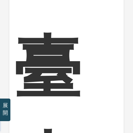
臺
展
開