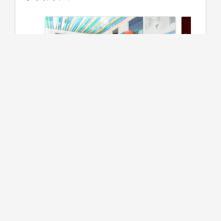
第一、蒐集資料能力：於課堂中
第二、獨
練習運用科學的方法與AI工具，能
劃課程與
有效率且系統性地蒐集文獻與相
學習及獨
關客觀資料，經統整分析後的判
研究課程
讀資訊，以解答實務問題和驗證
分析方法
假設的歷程。