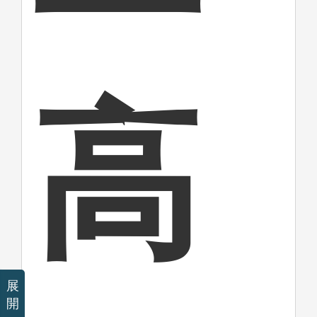
高
展
開