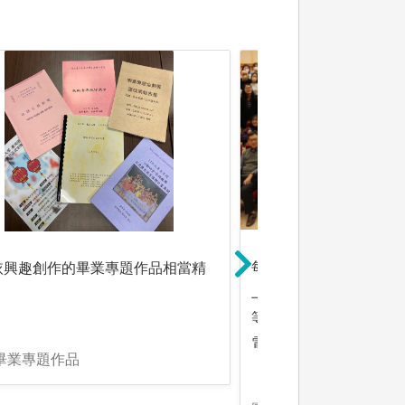
每學期邀請台灣文化及
依興趣創作的畢業專題作品相當精
上演講，師長亦帶領學
等民俗活動，參訪歷史
電視台等。
畢業專題作品