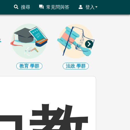
搜尋
常見問與答
登入
法政
學群
管理
學群
財經
學