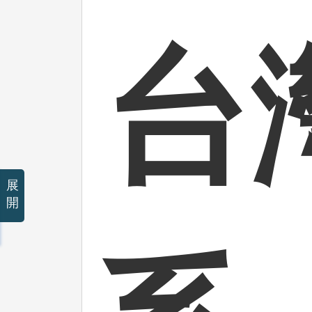
台
展
開