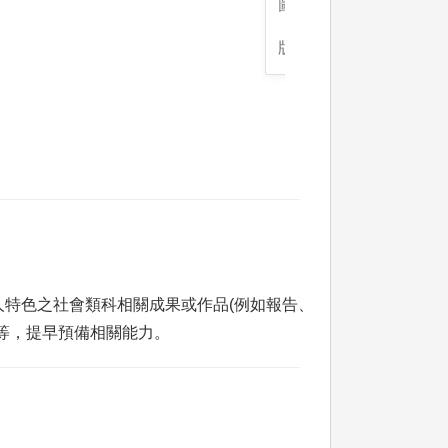
圖解:邀請吳念真導演蒞
版權:台語系網
特色之社會類科相關成果或作品(例如報告、
等，提早預備相關能力。