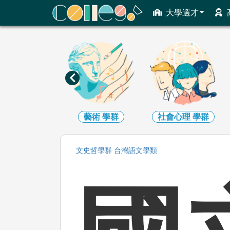
ColleGo! 大學選才與高中育才輔助系統
大學選才
藝術
學群
社會心理
學群
大眾傳播
學群
文史哲
學群
台灣語文
學類