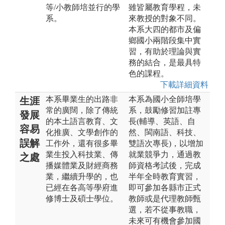
等/小教師培並行的學
雖皆屬教育學程，未
系。
來教授的對象不同。
本系大四的都市及偏
鄉國小兩階段集中實
習，有助於理論與實
務的結合，是最具特
色的課程。
下載詳細資料
本系畢業生的出路非
本系為國小全師培學
生涯
常的廣闊，除了傳統
系，鼓勵修習加註專
發展
的本土語言教育、文
長(輔導、英語、自
容易
化推廣、文學創作的
然、閩南語、科技、
誤解
工作外，還有很多畢
雙語次專長)，以增加
業生投入科技業、傳
就業競爭力，通過教
之處
播媒體業及財經商務
師資格考試後，完成
業，繼續升學的，也
半年全時教育實習，
已經在各高等學府進
即可參加各縣市正式
修博士及碩士學位。
教師或是代理教師甄
選，若不從事教職，
未來可有機會參加國