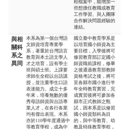
程檔案中，能增加一
些想擔任教職或教育
工作學習、與人團隊
合作解決問題經驗的
連結。
本系為第一個台灣語
國立臺中教育學系是
與相
文師資培育專業學
以培育國小師資為主
關科
系，著重於台灣語言
要目標，入學後將可
系之
教育與本土語文學人
修習教育部訂定國小
異同
才之培育，設有學士
師資職前課程，修畢
班與碩士班。上課要
之後通過教育部教師
求師生全程以台語講
資格考試之後，將可
授，並注重學生口語
至各縣市國小進行半
表達能力。成立十多
年全時教育實習，完
年來，培養無數的優
成實習後將可參加各
秀母語師資與台語專
縣市正式教師之甄
業人才，在各行各業
試，因本系是以修習
均有傑出表現。本系
國小師資類科為目
亦於110學年度通過中
的，與中等教育、幼
等教育學程，成為中
教及特殊教育學程，