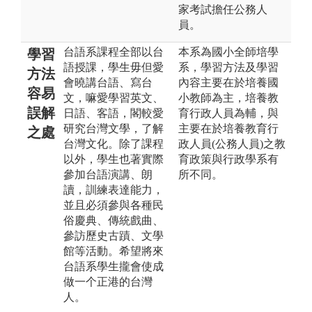
家考試擔任公務人
員。
台語系課程全部以台
本系為國小全師培學
學習
語授課，學生毋但愛
系，學習方法及學習
方法
會曉講台語、寫台
內容主要在於培養國
容易
文，嘛愛學習英文、
小教師為主，培養教
誤解
日語、客語，閣較愛
育行政人員為輔，與
研究台灣文學，了解
主要在於培養教育行
之處
台灣文化。除了課程
政人員(公務人員)之教
以外，學生也著實際
育政策與行政學系有
參加台語演講、朗
所不同。
讀，訓練表達能力，
並且必須參與各種民
俗慶典、傳統戲曲、
參訪歷史古蹟、文學
館等活動。希望將來
台語系學生攏會使成
做一个正港的台灣
人。