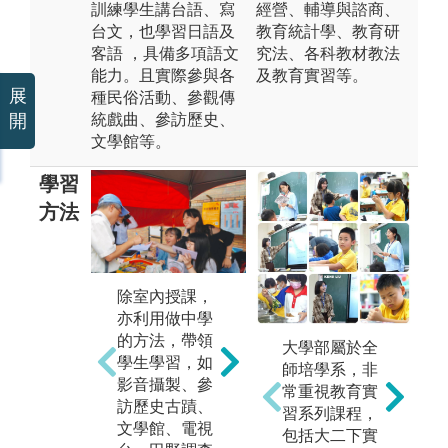
訓練學生講台語、寫
經營、輔導與諮商、
台文，也學習日語及
教育統計學、教育研
客語 ，具備多項語文
究法、各科教材教法
能力。且實際參與各
及教育實習等。
展
種民俗活動、參觀傳
統戲曲、參訪歷史、
開
文學館等。
學習
方法
學生在大四
除室內授課，
時，須獨自或
亦利用做中學
集體完成一件
的方法，帶領
大學部屬於全
畢業作品，作
學
學生學習，如
師培學系，非
為四年學習的
作
影音攝製、參
常重視教育實
總結。作品可
作
訪歷史古蹟、
習系列課程，
以一個人獨自
~
文學館、電視
包括大二下實
完成或至多四