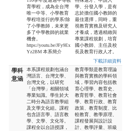
110學年度通過中等教
特殊選才、申請入
育學程，成為全台灣
學、分發入學，是有
唯一中等、小學教育
志於擔任國小教師的
學程培並行的學系!除
最佳選擇，同時，重
了小學教師，未來更
視教育實務及研究人
多了中學教師的就業
才養成，透過精緻與
機會。
專業課程規劃，培育
https://youtu.be/JFy9Ex
國小教師、主任及校
Yz2BM 本系簡介
長及教育行政人才。
下載詳細資料
本系課程規劃包涵台
教育學類是教育理論
學科
灣語言、台灣文學、
與教育實務的學科領
意涵
台灣文化，以研究
域，學習內容包括教
「台灣學」相關領域
育心理學、教育史、
專業知識。學生於大
教育哲學、教育社會
二時分為語言教學組
學、教育行政、教育
及文學文化組。課程
政策、教育制度、比
包含語言學、語言教
較教育、教學原理、
學、文學、文化等。
課程發展與設計設
課程全以台語授課，
計、教學評量、班級