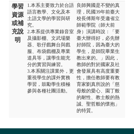
1.本系主要致力於台語
良師興國是不變的真
學習
語言教學、文化及本
理，民國39年前臺大
資源
土語文學的學習與研
校長傅斯年受邀省立
或補
究。
師範學院（師大前
充說
2.本系提供專業錄音室
身）演講時說：「要
及攝影棚、文武場樂
臺大辦得好，必先辦
明
器、歌仔戲舞台與戲
好師院，因為臺大的
服、布袋戲棚及專業
學生，是師院畢業生
道具等，讓學生能充
教出來的。」因此，
分的實習與練習。
教師的對於國家及社
3.本系關注課業外，更
會發展具有高度重要
重視學生的課外實務
性，擔任教師要有教
學習，鼓勵學生積極
育家劉真所說的「慈
參與各種社團活動。
母般的愛心、園丁般
的耐性、教士般的熱
誠、聖哲般的懷抱」
的特質。