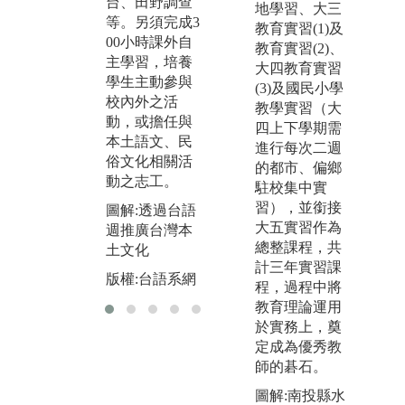
台、田野調查
圖
地學習、大三
個人一組，在
等。另須完成3
作
教育實習(1)及
指導教授的帶
00小時課外自
教育實習(2)、
領下完成。
主學習，培養
大四教育實習
學生在畢業前
學生主動參與
(3)及國民小學
須通過三項語
校內外之活
教學實習（大
言檢定，台語
動，或擔任與
四上下學期需
檢定中高級、
本土語文、民
進行每次二週
客語初級、日
俗文化相關活
的都市、偏鄉
語新制N5之檢
動之志工。
駐校集中實
定。
習），並銜接
圖解:透過台語
圖解:學生畢業
大五實習作為
週推廣台灣本
作品發表會
總整課程，共
土文化
計三年實習課
版權:台語系網
版權:台語系網
程，過程中將
教育理論運用
於實務上，奠
定成為優秀教
師的碁石。
圖解:南投縣水