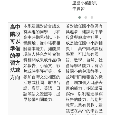
里國小偏鄉集
中實習
本系建議對於台語文
若對擔任國小教師有
高中
有興趣的同學，可在
興趣者，建議高中階
階段
高中時期累積以下各
段參與服務性社團，
可以
種經驗，從中培養相
或是擔任國中小課輔
準備
關基本能力。如能展
義工，高中階段課程
現個人特色之社會類
學習，可以加強國
的學
科相關成果或作品(例
語、數學、自然、社
習方
如報告、小論文、影
會等學科能力，有助
法或
片或時事評析等)、多
於國小的包班教學，
方向
參加台灣文史相關的
並利用口頭報告的機
活動或社團、取得台
會，增加個人口語表
語、客語、英語、日
達的能力，多閱讀及
語等語文證照等，提
寫作，以利精進撰寫
早預備相關能力。
報告的能力。若您對
教育志業有興趣，建
議您在高中的學習歷