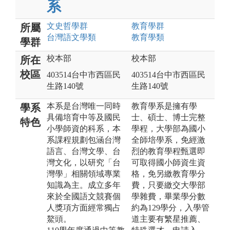
系
文史哲
學群
教育
學群
所屬
台灣語文
學類
教育
學類
學群
校本部
校本部
所在
校區
403514台中市西區民
403514台中市西區民
生路140號
生路140號
本系是台灣唯一同時
教育學系是擁有學
學系
具備培育中等及國民
士、碩士、博士完整
特色
小學師資的科系，本
學程，大學部為國小
系課程規劃包涵台灣
全師培學系，免經激
語言、台灣文學、台
烈的教育學程甄選即
灣文化，以研究「台
可取得國小師資生資
灣學」相關領域專業
格，免另繳教育學分
知識為主。成立多年
費，只要繳交大學部
來於全國語文競賽個
學雜費，畢業學分數
人獎項方面經常獨占
約為129學分，入學管
鰲頭。
道主要有繁星推薦、