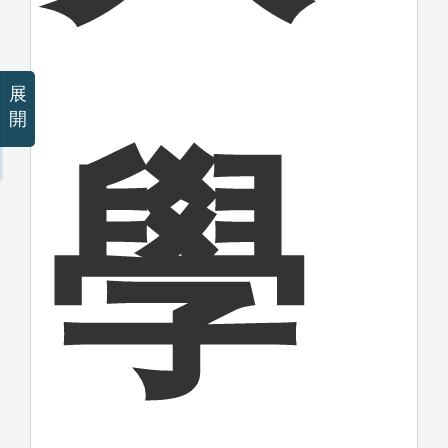
展
開
學