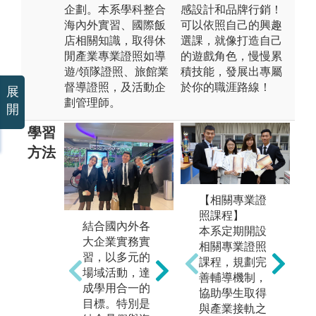
企劃。本系學科整合
感設計和品牌行銷！
海內外實習、國際飯
可以依照自己的興趣
店相關知識，取得休
選課，就像打造自己
閒產業專業證照如導
的遊戲角色，慢慢累
遊/領隊證照、旅館業
積技能，發展出專屬
督導證照，及活動企
於你的職涯路線！
展
劃管理師。
開
學習
方法
【相關專業證
透過競賽方
課
照課程】
式，將生活經
結合國內外各
合
本系定期開設
驗、學習理論
大企業實務實
考
相關專業證照
與實務結合，
習，以多元的
發
課程，規劃完
激發創新概念
場域活動，達
Go
善輔導機制，
和商業模式。
成學用合一的
證、
協助學生取得
同時藉由競爭
目標。特別是
al
與產業接軌之