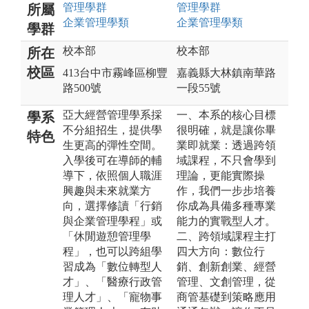
管理
學群
管理
學群
所屬
企業管理
學類
企業管理
學類
學群
校本部
校本部
所在
校區
413台中市霧峰區柳豐
嘉義縣大林鎮南華路
路500號
一段55號
亞大經營管理學系採
一、本系的核心目標
學系
不分組招生，提供學
很明確，就是讓你畢
特色
生更高的彈性空間。
業即就業：透過跨領
入學後可在導師的輔
域課程，不只會學到
導下，依照個人職涯
理論，更能實際操
興趣與未來就業方
作，我們一步步培養
向，選擇修讀「行銷
你成為具備多種專業
與企業管理學程」或
能力的實戰型人才。
「休閒遊憩管理學
二、跨領域課程主打
程」，也可以跨組學
四大方向：數位行
習成為「數位轉型人
銷、創新創業、經營
才」、「醫療行政管
管理、文創管理，從
理人才」、「寵物事
商管基礎到策略應用