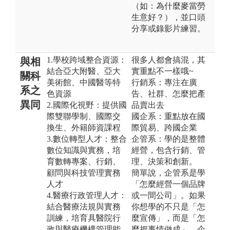
（如：為什麼麥當勞
生意好？），並口頭
分享或錄影片練習。
1.學校跨域整合資源：
很多人都會搞混，其
與相
結合亞大附醫、亞大
實重點不一樣哦~
關科
美術館、中國醫等特
行銷系：專注在廣
系之
色資源
告、社群、怎麼把產
異同
2.國際化視野：提供國
品賣出去
際雙聯學制、國際交
國企系：重點放在國
換生、外籍師資課程
際貿易、跨國企業
3.數位轉型人才：整合
企管系：學的是整體
數位知識與實務，培
經營，包含行銷、管
育數轉專案、行銷、
理、決策和創新。
顧問與科技管理實務
簡單說，企管系是學
人才
「怎麼經營一個品牌
4.醫療行政管理人才：
或一間公司」。如果
結合醫療法規與實務
你想學的不只是「怎
訓練，培育具醫院行
麼宣傳」，而是「怎
政與醫療機構管理能
麼把事情做成」，企