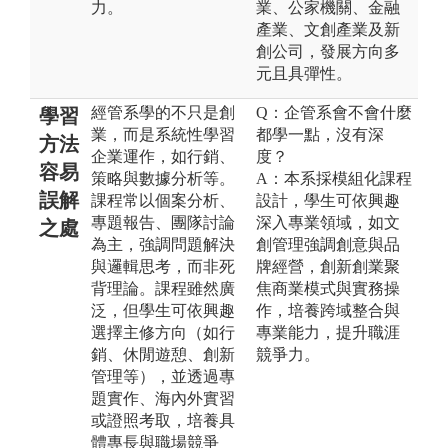
力。
業、公家機關、金融
產業、文創產業及新
創公司，發展方向多
元且具彈性。
經管系學的不只是創
Q：企管系會不會什麼
學習
業，而是系統性學習
都學一點，沒有深
方法
企業運作，如行銷、
度？
容易
策略與數據分析等。
A：本系採模組化課程
誤解
課程常以個案分析、
設計，學生可依興趣
專題報告、團隊討論
深入專業領域，如文
之處
為主，強調問題解決
創管理強調創意與品
與邏輯思考，而非死
牌經營，創新創業聚
背理論。課程雖然廣
焦商業模式與實務操
泛，但學生可依興趣
作，培養跨域整合與
選擇主修方向（如行
專業能力，提升職涯
銷、休閒遊憩、創新
競爭力。
管理等），並透過專
題實作、海內外實習
或證照考取，培養具
體專長與職場競爭