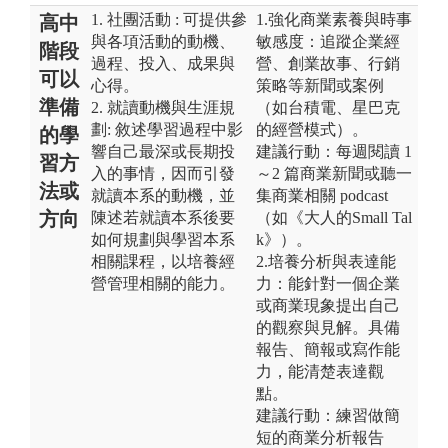
1. 社團活動 : 可提供參
1.強化商業素養與時事
高中
與各項活動的動機、
敏感度：追蹤企業經
階段
過程、投入、成果與
營、創業故事、行銷
可以
心得。
策略等新聞或案例
準備
2. 就讀動機與生涯規
（如台積電、星巴克
劃: 敘述學習過程中影
的經營模式）。
的學
響自己最深或長期投
建議行動：每週閱讀 1
習方
入的事情，因而引發
～2 篇商業新聞或聽一
法或
就讀本系的動機，並
集商業相關 podcast
方向
陳述若就讀本系後要
（如《大人的Small Tal
如何規劃與學習本系
k》）。
相關課程，以培養經
2.培養分析與表達能
營管理相關的能力。
力：能針對一個企業
或商業現象提出自己
的觀察與見解。具備
報告、簡報或寫作能
力，能清楚表達觀
點。
建議行動：練習做簡
短的商業分析報告