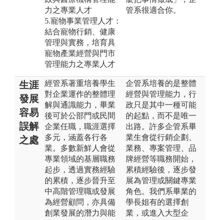
力之專業人才
管系很適合你。
5.寵物事業管理人才：
結合寵物行銷、健康
管理與實務，培育具
寵物產業經營與門市
管理能力之專業人才
經管系著重培養學生
企管系培養的是整體
生涯
對企業運作的整體理
經營與管理能力，行
發展
解與通識能力，畢業
政只是其中一種可能
容易
後可於公部門或民間
的起點，而不是唯一
誤解
企業任職，職涯選擇
出路。許多企管系畢
多元，涵蓋各行各
業生會從行銷企劃、
之處
業。多數新鮮人會從
業務、專案管理、品
專業領域的基層職務
牌經營等職務開始，
起步，透過實務經驗
累積經驗後，逐步發
的累積，逐步晉升至
展為管理或關鍵專業
中高階管理職或發展
角色。我們系畢業的
為經營顧問，亦具備
學長姐有的選擇創
創業發展的潛力與能
業，或進入大型企