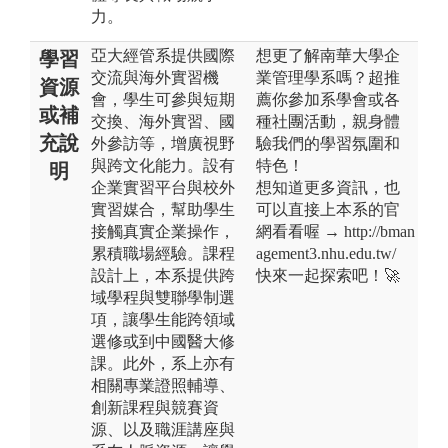
力。
亞大經管系提供國際
想更了解南華大學企
學習
交流與海外實習機
業管理學系嗎？超推
資源
會，學生可參與短期
薦你參加系學會或各
或補
交換、海外實習、國
種社團活動，親身體
充說
外參訪等，增廣視野
驗我們的學習氛圍和
與跨文化能力。設有
特色！
明
企業實習平台與校外
想知道更多資訊，也
實習媒合，幫助學生
可以直接上本系的官
接觸真實企業操作，
網看看喔 → http://bman
累積職場經驗。課程
agement3.nhu.edu.tw/
設計上，本系提供跨
快來一起探索吧！🚀
域學程與雙聯學制選
項，讓學生能跨領域
選修或到中國醫大修
課。此外，系上亦有
相關專業證照輔導、
創新課程與競賽資
源、以及職涯講座與