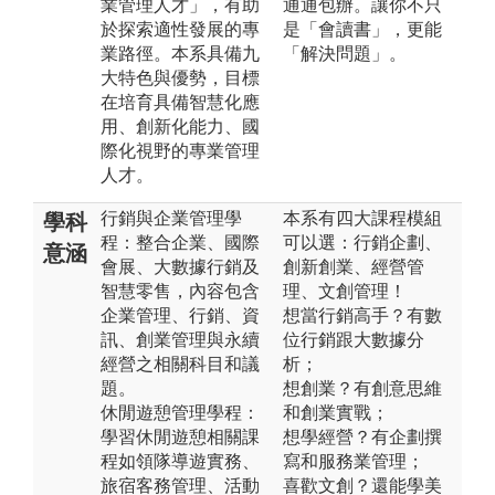
業管理人才」，有助
通通包辦。讓你不只
於探索適性發展的專
是「會讀書」，更能
業路徑。本系具備九
「解決問題」。
大特色與優勢，目標
在培育具備智慧化應
用、創新化能力、國
際化視野的專業管理
人才。
行銷與企業管理學
本系有四大課程模組
學科
程：整合企業、國際
可以選：行銷企劃、
意涵
會展、大數據行銷及
創新創業、經營管
智慧零售，內容包含
理、文創管理！
企業管理、行銷、資
想當行銷高手？有數
訊、創業管理與永續
位行銷跟大數據分
經營之相關科目和議
析；
題。
想創業？有創意思維
休閒遊憩管理學程：
和創業實戰；
學習休閒遊憩相關課
想學經營？有企劃撰
程如領隊導遊實務、
寫和服務業管理；
旅宿客務管理、活動
喜歡文創？還能學美