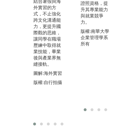
過程反思不
結合暑假與海
務
證照資格，提
足，進而強化
外實習的方
企
升其專業能力
相關專業知
式，不止強化
師
與就業競爭
能，使學生更
跨文化溝通能
業
力。
有競爭能力。
力，更提升國
級
版權:南華大學
際觀的思維，
隊
圖解:企業永續
企業管理學系
讓同學在職場
休
行銷創意競賽
所有
歷練中取得就
銷
版權:自行拍攝
業技能，畢業
館
後與產業界無
證
縫接軌。
師
課
圖解:海外實習
堂
版權:自行拍攝
並
本
圖
發
版