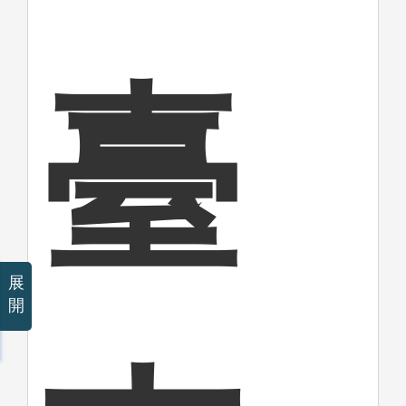
臺
展
開