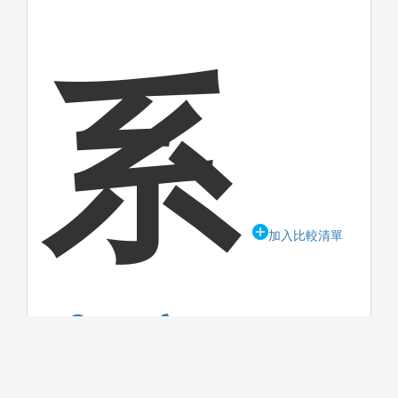
系
加入比較清單
校系網站
06-2606173
bm-2@pubmail.nutn.edu.tw
榮譽校區
701臺南市東區榮譽街67號