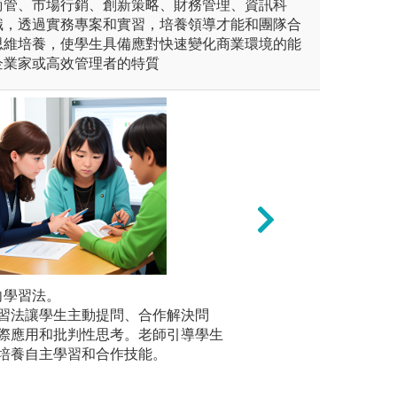
商管、市場行銷、創新策略、財務管理、資訊科
識，透過實務專案和實習，培養領導才能和團隊合
思維培養，使學生具備應對快速變化商業環境的能
企業家或高效管理者的特質
dy
向學習法。
3.研究報告 Term Pap
2、傳統面
習法讓學生主動提問、合作解決問
傳統面對
簡報
圖解:商業模式與
際應用和批判性思考。老師引導學生
學生被動
版權:南大經管提
培養自主學習和合作技能。
這種教學
與。