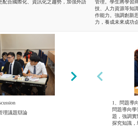
更配合國際化、資訊化之趨勢，加強外語
管理。學生將學習
技、人力資源等知
作能力。強調創新
力，養成未來成功
ussion
2.個案研究 Case Stu
1、問題導
問題導向學
-管理議題辯論
圖解:課程管理個案
題，強調實
版權:南大經管提供
探究知識，