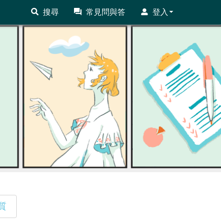
搜尋
常見問與答
登入
質