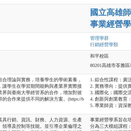
國立高雄師
事業經營學
管理
學群
行銷經營
學類
和平校區
80201高雄市苓雅區
結合理論與實務，培養學生的學術素養，
1. 綜合性課程：
，讓學生在學習期間能夠與產業界實際接
2. 實務導向：提
業界與臺南大學經管系的合作，增加對彼
3. 國際化：國際
作來提供不同的解決方案。(https://b
4. 創新與創業教
5. 專業師資：資
其具行銷、資訊、財務、人力資源、生產
事業經營學系旨在
、領導及控制等技能。並引導企業倫理之
分為三大模組課程