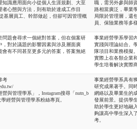
理知識應用面向小從個人生涯規劃、大至
職，需另外參與師
理者心態與方法，則有助於達成工作目
路相當廣泛，畢業
也從基層員工、幹部做起，但卻可因管理概
局限於管理層，還
員、保險業務等多
於問題會尋求一個絕對答案，但在個案研
事業經營學系學習
中，對於議題的影響因素與涉及層面廣
實踐與理論結合。
能會有不同甚至更多元的答案，答案無絕
隊項目和業務模擬
實際上在各類企業
學生培養解決實際
參考
事業經營學系具有
du.tw/
研究成果著手。同
經營與管理學系」，Instagram搜尋「nutn_b
網絡以及畢業生的
大學經營與管理學系粉絲專頁。
發展前景。提供學
助於學生更好地融
夠讓高中學生深入
考。