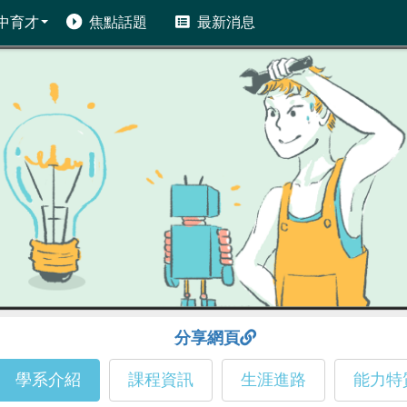
中育才
焦點話題
最新消息
分享網頁
學系介紹
課程資訊
生涯進路
能力特