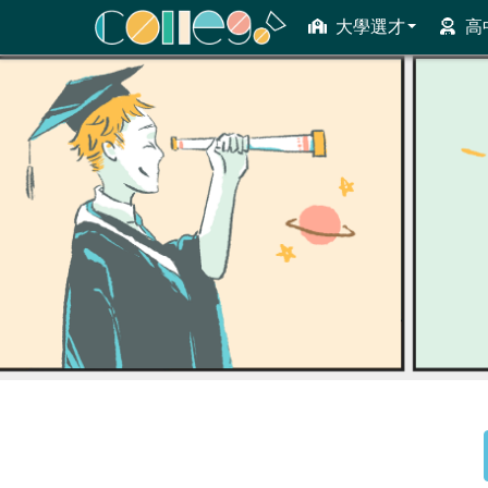
大學選才
高
ColleGo! 大學選才與高中育才輔助系統