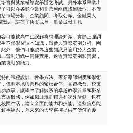
資培育與就業輔導處舉辦之考試。另外本系畢業出
學子可以在各類企業和非營利組織找到職位。不僅
包括市場分析、企業顧問、考取公職、金融業人
樣職缺，讓孩子快樂成長，畢業成就非凡
內容可能被高中生誤解為純理論知識，實際上強調
學生不僅學習課本知識，還參與實際案例分析、團
。此外，他們可能認為這些知識只適用於大企業，
和非營利組織中同樣實用。透過實際案例和實習，
商業挑戰的能力。
獨特的課程設計、教學方法、專業導師制度和學術
時，強調本系與業界的緊密合作、實習機會、校友
成功故事，讓學生了解該系的卓越教學質量和職業
生支援服務，例如職涯規劃輔導和課外活動，也有
入校園生活，建立全面的能力和技能。這些信息能
了解事經系，為未來的大學選擇提供有價值的參