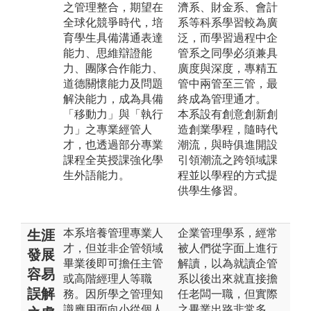
之管理整合，期望在
濟系、財金系、會計
全球化競爭時代，培
系等科系學習較為廣
育學生具備溝通表達
泛，而學習過程中企
能力、思維辯證能
管系之同學必須兼具
力、團隊合作能力、
廣度與深度，專精五
道德關懷能力及問題
管中兩管至三管，最
解決能力，成為具備
終成為管理通才。
「移動力」與「執行
本系設有創意創新創
力」之專業經管人
造創業學程，隨時代
才，也透過部分專業
潮流，與時俱進開設
課程全英授課強化學
引領潮流之跨領域課
生外語能力。
程並以學程的方式提
供學生修習。
本系培養管理專業人
企業管理學系，經常
生涯
才，但並非企管領域
被人們從字面上進行
發展
畢業後即可擔任主管
解讀，以為就讀企管
容易
或高階經理人等職
系以後出來就直接擔
誤解
務。因所學之管理知
任老闆一職，但實際
識應用面向小從個人
之畢業出路非常多