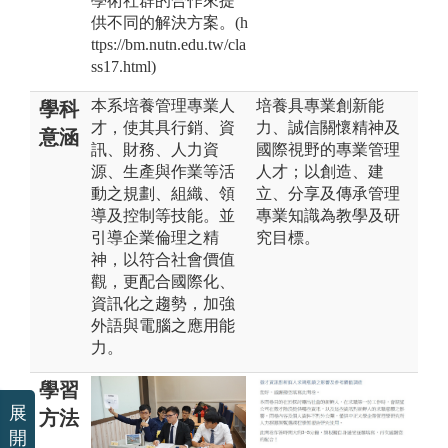
學術社群的合作來提
供不同的解決方案。(h
ttps://bm.nutn.edu.tw/cla
ss17.html)
本系培養管理專業人
培養具專業創新能
學科
才，使其具行銷、資
力、誠信關懷精神及
意涵
訊、財務、人力資
國際視野的專業管理
源、生產與作業等活
人才；以創造、建
動之規劃、組織、領
立、分享及傳承管理
導及控制等技能。並
專業知識為教學及研
引導企業倫理之精
究目標。
神，以符合社會價值
觀，更配合國際化、
資訊化之趨勢，加強
外語與電腦之應用能
力。
學習
展
方法
開