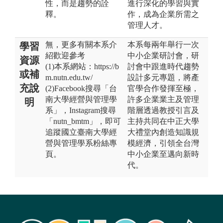
性，而是趨勢的詮
進行深化的學習與實
釋。
作，成為企業所需之
管理人才。
無，更多有關本系介
本系每兩年舉行一次
學習
紹歡迎參考
中小企業研討會，研
資源
(1)本系網站：https://b
討會中跟進時代趨勢
或補
m.nutn.edu.tw/
設計多元專題，將產
充說
(2)Facebook搜尋「台
官學合作發揮至極，
南大學經營與管理學
許多企業業主及管理
明
系」，Instagram搜尋
階層透過教授引言及
「nutn_bmtm」，即可
主持共同在中正大學
追蹤國立臺南大學經
大禮堂內創造知識規
營與管理學系粉絲專
模經濟，引領全台灣
頁。
中小企業至邁向新時
代。