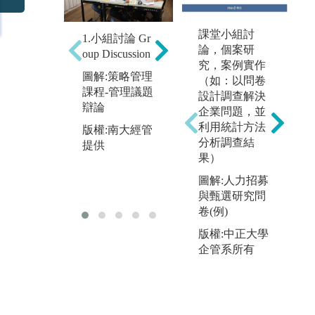
課堂小組討
1.小組討論 Gr
2.個案研究 Cas
3.
論，個案研
oup Discussion
e Study
m 
究，案例實作
por
圖解:策略管理
圖解:課程管理
（如：以問卷
課程-管理議題
個案簡報
圖
設計調查解決
辯論
與
企業問題，並
版權:南大經管
程
利用統計方法
版權:南大經管
提供
分析調查結
提供
版
果）
提
圖解:人力招募
與甄選研究問
卷(例)
版權:中正大學
企管系所有