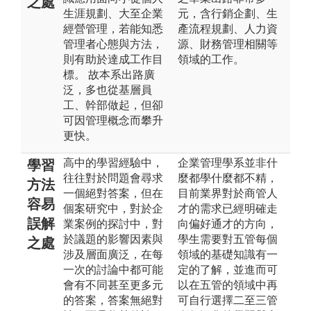
之處
生涯規劃、大至企業
元，含行銷企劃、生
經營管理，若能知悉
產流程規劃、人力資
管理者心態與方法，
源、財務管理相關等
則有助於達成工作目
領域的工作。
標。 故本系出路廣
泛，多也從基層員
工、幹部做起，但卻
可因管理概念而攀升
更快。
高中的學習經驗中，
企業管理學系並非什
學習
往往對於問題會尋求
麼都學什麼都不精，
方法
一個絕對答案，但在
目前業界對於商管人
容易
個案研究中，對於企
才的需求已經明確走
誤解
業案例的探討中，對
向偏好通才的方向，
於議題的影響因素與
學生需要對五管每個
之處
涉及層面廣泛，在每
領域的基礎知識有一
一次的討論中都可能
定的了解，並進而可
會有不同甚至更多元
以在五管的領域中再
的答案，答案無絕對
可自行選擇二至三管