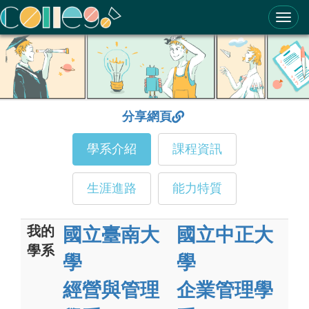
ColleGo! 大學選才與高中育才輔助系統
分享網頁
學系介紹
課程資訊
生涯進路
能力特質
我的
國立臺南大
國立中正大
學系
學
學
經營與管理
企業管理學