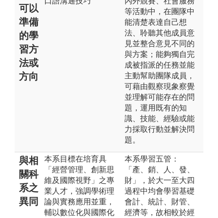
口語溝通技巧
內外競賽、社會服務
可以
等活動中，在團隊中
準備
能清楚表達自己想
法、聆聽其他成員意
的學
見並整合意見不同的
習方
與方案；能夠獨自完
法或
成被指派的任務並能
方向
主動幫助團隊成員，
可藉由觀察現象察覺
並理解可能存在的問
題，運用既有的知
識、技能、經驗或能
力採取行動並解決問
題。
本系目標在培育具
本系學習五管：
與相
「經營管理、創新思
「產、銷、人、發、
關科
維及國際視野」之專
財」，於大一至大四
系之
業人才，強調學術理
過程中均會學習基礎
異同
論與實務應用並重，
會計、統計、財管、
輔以數位化與國際化
經濟等，故相較於經