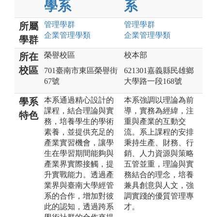
學系
系
管理
學群
管理
學群
所屬
企業管理
學類
企業管理
學類
學群
榮譽校區
校本部
所在
校區
701臺南市東區榮譽街
621301嘉義縣民雄鄉
67號
大學路一段168號
本系通過精心設計的
本系強調以理論為前
學系
課程，結合理論與實
導，實務為經緯，注
特色
務，培養學生的學術
重與產業的互動交
素養，並提供充足的
流。系上課程的安排
產業實習機會，讓學
秉持生產、財務、行
生在學習期間能夠與
銷、人力資源與策略
產業界實際接觸，提
五管並重，理論與實
升實戰能力。透過產
務結合的理念，培養
業界與臺南大學經管
兼具創意與人文，強
系的合作，增加對彼
調實踐的優質管理專
此的認知，透過跨系
才。