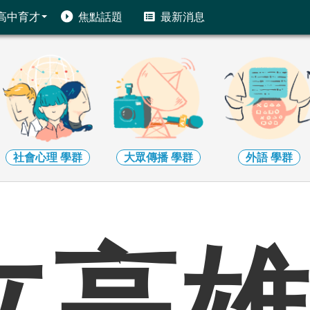
高中育才
焦點話題
最新消息
社會心理
學群
大眾傳播
學群
外語
學群
立高雄