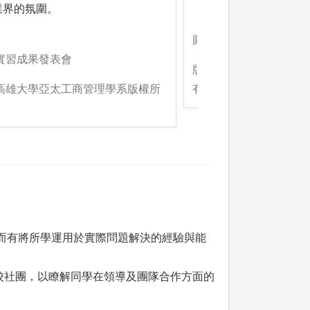
業界的氛圍。
圖解:海外實習
:實習成果發表會
版權:高雄大學亞太工商
:高雄大學亞太工商管理學系版權所
有
，而有將所學運用於實際問題解決的經驗與能
校社團，以瞭解同學在領導及團隊合作方面的