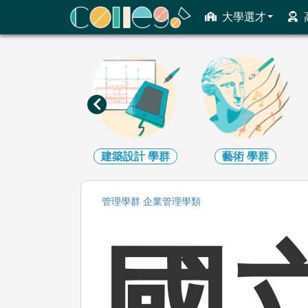
ColleGo! 大學選才與高中育才輔助系統
大學選才
地球環境
學群
建築設計
學群
藝術
學群
管理
學群
企業管理
學類
國