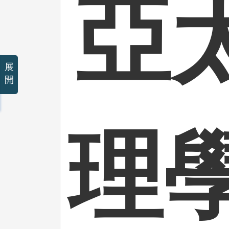
亞
展
開
理