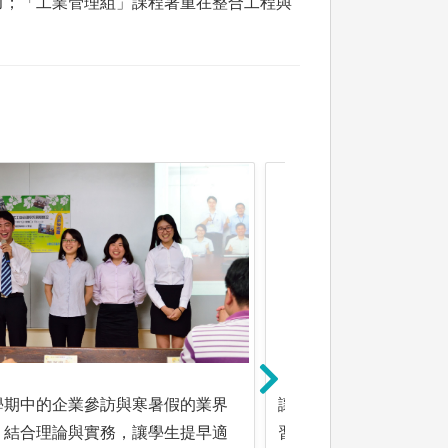
力；「工業管理組」課程著重在整合工程與
學期中的企業參訪與寒暑假的業界
讓學生出國當交換生或
，結合理論與實務，讓學生提早適
習，讓學生貼近國際脈