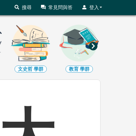
搜尋
常見問與答
登入
文史哲
學群
教育
學群
法政
學
大