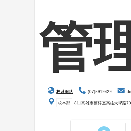
管
校系網站
(07)5919429
de
校本部
811高雄市楠梓區高雄大學路70