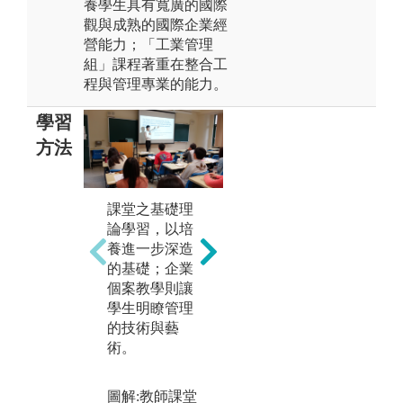
養學生具有寬廣的國際
觀與成熟的國際企業經
營能力；「工業管理
組」課程著重在整合工
程與管理專業的能力。
學習
方法
課堂之基礎理
藉
論學習，以培
以紮實的數量
企
養進一步深造
方法（統計、
暑
的基礎；企業
微積分、財務
習
個案教學則讓
管理、會計）
與
學生明瞭管理
訓練，培養學
生
的技術與藝
生理性分析的
業
術。
能力。
圖
圖解:軟體實作
發
圖解:教師課堂
分析