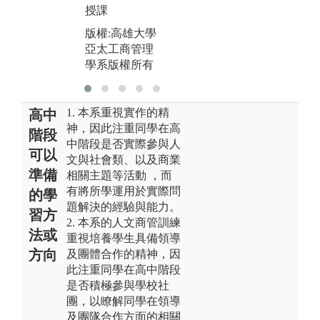
授課
版
版權:高雄大學
亞
版權:高雄大學
亞太工商管理
學
亞太工商管理
學系版權所有
學系版權所有
1. 本系重視實作的精
高中
神，因此注重同學在高
階段
中階段是否實際參與人
可以
文與社會類、以及商業
準備
相關主題等活動 ，而
有將所學運用於實際問
的學
題解決的經驗與能力。
習方
2. 本系的人文商管訓練
法或
重視培養學生具備領導
方向
及團體合作的精神，因
此注重同學在高中階段
是否積極參與學校社
團，以瞭解同學在領導
及團隊合作方面的相關