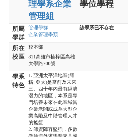
理學系企業
學位學程
管理組
管理
學群
該學系已不存在
所屬
企業管理
學類
學群
校本部
所在
校區
811高雄市楠梓區高雄
大學路700號
1. 亞洲太平洋地區(簡
學系
稱: 亞太)是當前及未來
特色
三、四十年內最有經濟
潛力的地區，本系是專
門培養未來在此區域當
企業老闆或成為大型企
業高階及中階管理人才
的搖籃
2. 師資陣容堅強，多數
教師海外求學歸來具國