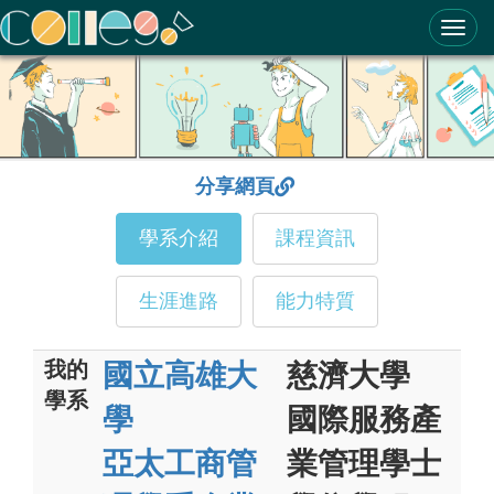
ColleGo! 大學選才與高中育才輔助系統
分享網頁
學系介紹
課程資訊
生涯進路
能力特質
我的
國立高雄大
慈濟大學
學系
學
國際服務產
亞太工商管
業管理學士