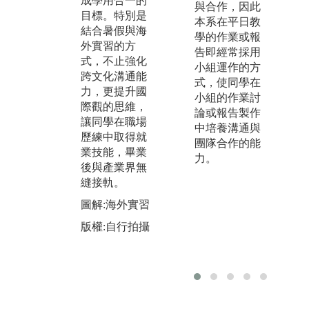
成學用合一的
證、
與合作，因此
同時藉由競爭
目標。特別是
al
本系在平日教
過程反思不
結合暑假與海
務
學的作業或報
足，進而強化
外實習的方
企
告即經常採用
相關專業知
式，不止強化
師
小組運作的方
能，使學生更
跨文化溝通能
業
式，使同學在
有競爭能力。
力，更提升國
級
小組的作業討
際觀的思維，
隊
圖解:企業永續
論或報告製作
讓同學在職場
休
行銷創意競賽
中培養溝通與
歷練中取得就
銷
團隊合作的能
版權:自行拍攝
業技能，畢業
館
力。
後與產業界無
證
縫接軌。
師
課
圖解:海外實習
堂
版權:自行拍攝
並
本
圖
發
版