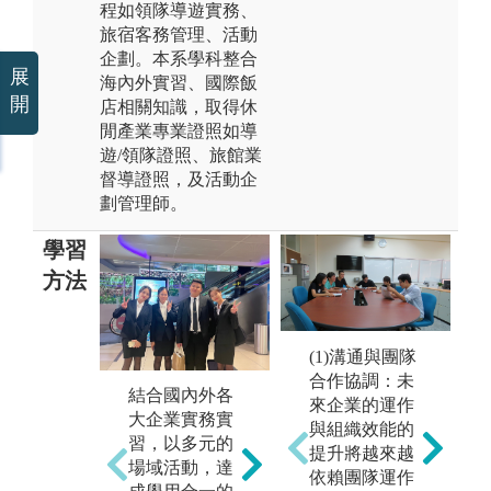
程如領隊導遊實務、
旅宿客務管理、活動
企劃。本系學科整合
展
海內外實習、國際飯
開
店相關知識，取得休
閒產業專業證照如導
遊/領隊證照、旅館業
督導證照，及活動企
劃管理師。
學習
方法
(1)溝通與團隊
透過競賽方
課
合作協調：未
式，將生活經
結合國內外各
合
來企業的運作
驗、學習理論
大企業實務實
考
與組織效能的
與實務結合，
習，以多元的
發
提升將越來越
激發創新概念
場域活動，達
Go
依賴團隊運作
和商業模式。