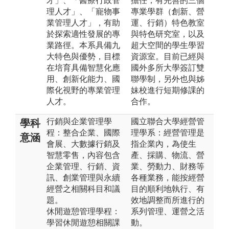
才」、「醫療行政管
擔任，有完善的三個
理人才」、「寵物事
專業學群（創新、營
業管理人才」，有助
運、行銷）特色教室
於探索適性發展的專
與特色研究室，以及
業路徑。本系具備九
超大空間的學生學習
大特色與優勢，目標
資源室。目前已經與
在培育具備智慧化應
國外多所大學簽訂雙
用、創新化能力、國
聯學制，另外也與姊
際化視野的專業管理
妹校進行短期修課的
人才。
合作。
行銷與企業管理學
國立聯合大學經營管
學科
程：整合企業、國際
理學系：經營管理是
意涵
會展、大數據行銷及
指企業內，為使生
智慧零售，內容包含
產、採購、物流、營
企業管理、行銷、資
業、勞動力、財務等
訊、創業管理與永續
各種業務，能按經營
經營之相關科目和議
目的順利地執行、有
題。
效地調整而所進行的
休閒遊憩管理學程：
系列管理、運營之活
學習休閒遊憩相關課
動。