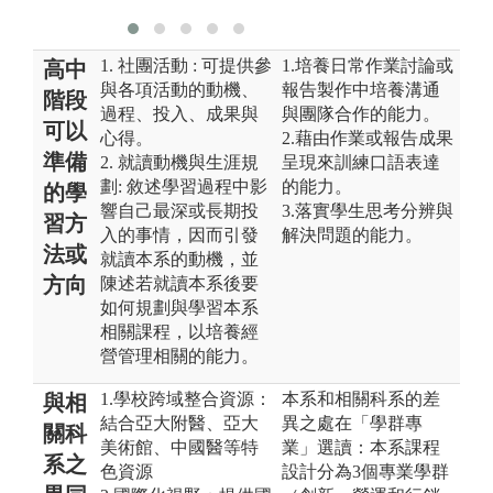
1. 社團活動 : 可提供參
1.培養日常作業討論或
高中
與各項活動的動機、
報告製作中培養溝通
階段
過程、投入、成果與
與團隊合作的能力。
可以
心得。
2.藉由作業或報告成果
準備
2. 就讀動機與生涯規
呈現來訓練口語表達
劃: 敘述學習過程中影
的能力。
的學
響自己最深或長期投
3.落實學生思考分辨與
習方
入的事情，因而引發
解決問題的能力。
法或
就讀本系的動機，並
方向
陳述若就讀本系後要
如何規劃與學習本系
相關課程，以培養經
營管理相關的能力。
1.學校跨域整合資源：
本系和相關科系的差
與相
結合亞大附醫、亞大
異之處在「學群專
關科
美術館、中國醫等特
業」選讀：本系課程
系之
色資源
設計分為3個專業學群