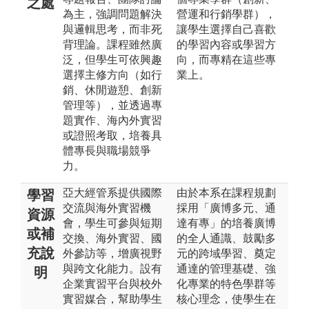
之處
為主，強調問題解決
營運和行銷學群），
與邏輯思考，而非死
讓學生選擇自己喜歡
背理論。課程雖然廣
的學習內容或學習方
泛，但學生可依興趣
向，而專精在這些專
選擇主修方向（如行
業上。
銷、休閒遊憩、創新
管理等），並透過專
題實作、海內外實習
或證照考取，培養具
體專長與職場競爭
力。
亞大經管系提供國際
由於本系在課程規劃
學習
交流與海外實習機
採用「廣博多元、通
資源
會，學生可參與短期
達有專」的培養廣博
或補
交換、海外實習、國
的全人通識、鼓勵多
充說
外參訪等，增廣視野
元的跨域學習、奠定
與跨文化能力。設有
通達的管理基礎、強
明
企業實習平台與校外
化專業的特色學群等
實習媒合，幫助學生
核心理念，使學生在