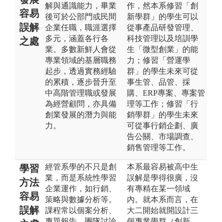
解與通識能力，畢業
作，然本系修習「創
容易
後可於公部門或民間
新學群」的學生可以
誤解
企業任職，職涯選擇
從事產品研發管理、
多元，涵蓋各行各
科技管理以及培訓學
之處
業。多數新鮮人會從
生「微型創業」的能
專業領域的基層職務
力；修習「營運學
起步，透過實務經驗
群」的學生未來可從
的累積，逐步晉升至
事生管、品管、採
中高階管理職或發展
購、ERP專案、專案管
為經營顧問，亦具備
理等工作；修習「行
創業發展的潛力與能
銷學群」的學生未來
力。
可從事行銷企劃、廣
告公關、市場調查、
銷售管理等工作。
經管系學的不只是創
本系最容易被高中生
學習
業，而是系統性學習
誤解是學得很廣，沒
方法
企業運作，如行銷、
有專精在某一領域
容易
策略與數據分析等。
內。就本系而言，在
誤解
課程常以個案分析、
大二開始就開設計三
專題報告、團隊討論
個專業學群（創新、