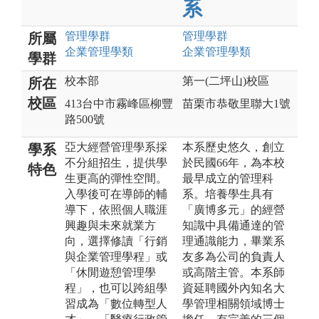
系
管理
學群
管理
學群
所屬
企業管理
學類
企業管理
學類
學群
校本部
第一(二坪山)校區
所在
校區
413台中市霧峰區柳豐
苗栗市恭敬里聯大1號
路500號
亞大經營管理學系採
本系歷史悠久，創立
學系
不分組招生，提供學
於民國66年，為本校
特色
生更高的彈性空間。
最早成立的管理科
入學後可在導師的輔
系。培養學生具有
導下，依照個人職涯
「廣博多元」的經營
興趣與未來就業方
知識中具備通達的管
向，選擇修讀「行銷
理通識能力，畢業系
與企業管理學程」或
友多為公司的負責人
「休閒遊憩管理學
或高階主管。本系師
程」，也可以跨組學
資延聘國外內知名大
習成為「數位轉型人
學管理相關領域博士