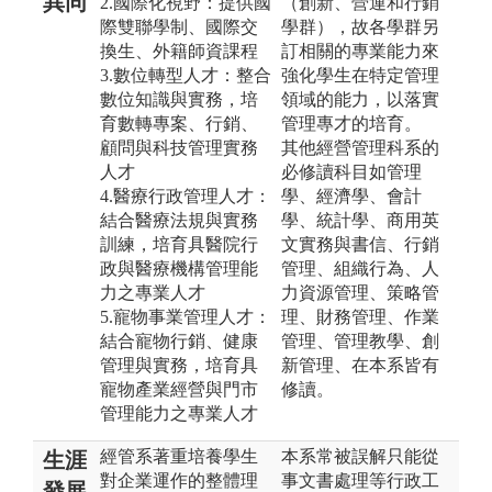
異同
2.國際化視野：提供國
（創新、營運和行銷
際雙聯學制、國際交
學群），故各學群另
換生、外籍師資課程
訂相關的專業能力來
3.數位轉型人才：整合
強化學生在特定管理
數位知識與實務，培
領域的能力，以落實
育數轉專案、行銷、
管理專才的培育。
顧問與科技管理實務
其他經營管理科系的
人才
必修讀科目如管理
4.醫療行政管理人才：
學、經濟學、會計
結合醫療法規與實務
學、統計學、商用英
訓練，培育具醫院行
文實務與書信、行銷
政與醫療機構管理能
管理、組織行為、人
力之專業人才
力資源管理、策略管
5.寵物事業管理人才：
理、財務管理、作業
結合寵物行銷、健康
管理、管理教學、創
管理與實務，培育具
新管理、在本系皆有
寵物產業經營與門市
修讀。
管理能力之專業人才
經管系著重培養學生
本系常被誤解只能從
生涯
對企業運作的整體理
事文書處理等行政工
發展