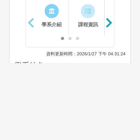
學系介紹
課程資訊
生涯進路
資料更新時間：2026/1/27 下午 04:31:24
學系特色
本系強調學理與臨床實習並重，教學特色著重於學
習情境設計，結合客觀結構式臨床技能測驗
（OSCE）與護理模擬教育，有效發展結構式護理
教學。本系強調培育護理行政管理及護理研究之能
力，藉由訓練學生應用護理專業解決個案健康問
題，引導其以整體性概念，了解護理專業受社會趨
勢之影響情形，並積極因應之。