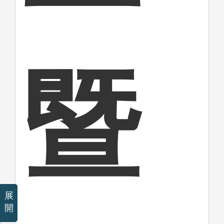
暨
展
開