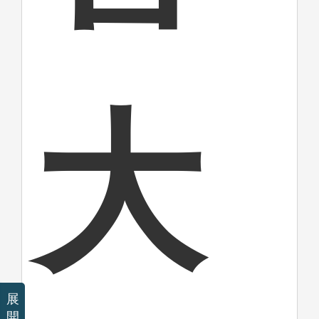
大
展
開