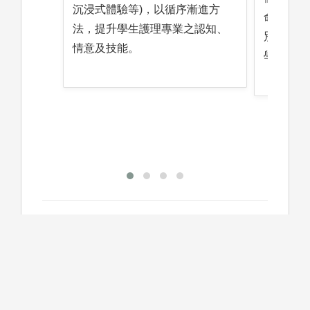
沉浸式體驗等)，以循序漸進方
命與健康
法，提升學生護理專業之認知、
別性與整
情意及技能。
學生發展
高中階段可以準備的學習方法或
方向
同學在高中時期可以透過參與服務性社團、擔任醫
療院所志工、參訪醫療或護理單位等活動，探索自