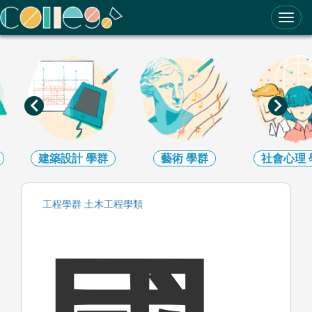
ColleGo! 大學選才與高中育才輔助系統
學群
藝術
學群
社會心理
學群
大眾
工程
學群
土木工程
學類