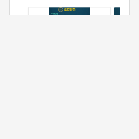
基本理論介紹：土木工程所需之
團隊合作
基礎力學、數學與計算之學理及
分組，學
應用。
圖解:本系特色:風工程與BIM課程