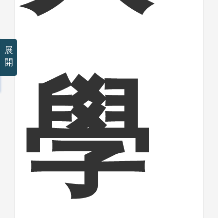
展
開
學