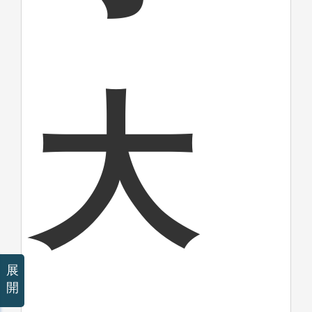
大
展
開