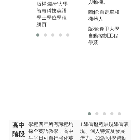
與動機。
版權:義守大學
版權:義守大學
智慧科技英語
智慧科技英語
圖解:自走車和
學士學位學程
學士學位學程
機器人
網頁
網頁
版權:逢甲大學
自動控制工程
學系
學程四年所有課程均
1.學習歷程展現學習表
高中
採全英語教學，高中
現、個人特質及發展
階段
生平日可自行強化英
潛力。如:說明學習動