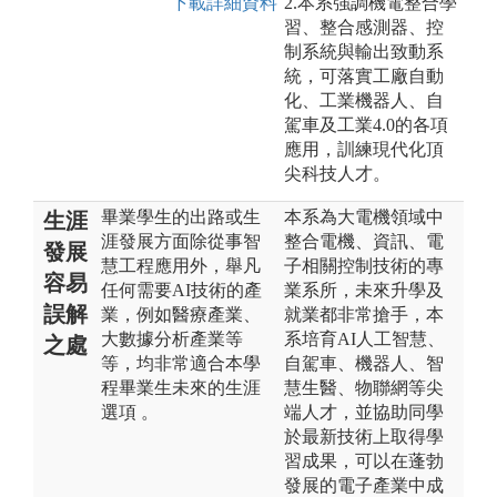
下載詳細資料
2.本系強調機電整合學
習、整合感測器、控
制系統與輸出致動系
統，可落實工廠自動
化、工業機器人、自
駕車及工業4.0的各項
應用，訓練現代化頂
尖科技人才。
畢業學生的出路或生
本系為大電機領域中
生涯
涯發展方面除從事智
整合電機、資訊、電
發展
慧工程應用外，舉凡
子相關控制技術的專
容易
任何需要AI技術的產
業系所，未來升學及
誤解
業，例如醫療產業、
就業都非常搶手，本
大數據分析產業等
系培育AI人工智慧、
之處
等，均非常適合本學
自駕車、機器人、智
程畢業生未來的生涯
慧生醫、物聯網等尖
選項 。
端人才，並協助同學
於最新技術上取得學
習成果，可以在蓬勃
發展的電子產業中成