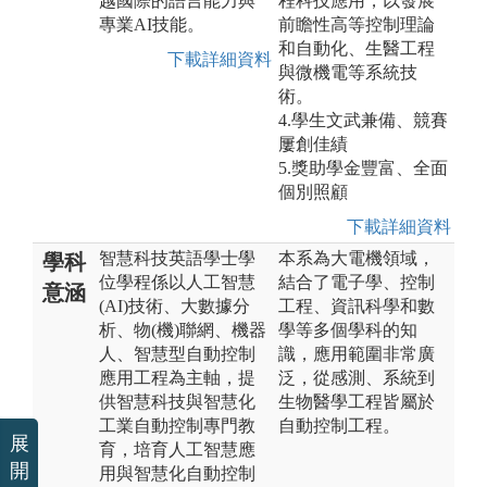
越國際的語言能力與
程科技應用，以發展
專業AI技能。
前瞻性高等控制理論
和自動化、生醫工程
下載詳細資料
與微機電等系統技
術。
4.學生文武兼備、競賽
屢創佳績
5.獎助學金豐富、全面
個別照顧
下載詳細資料
智慧科技英語學士學
本系為大電機領域，
學科
位學程係以人工智慧
結合了電子學、控制
意涵
(AI)技術、大數據分
工程、資訊科學和數
析、物(機)聯網、機器
學等多個學科的知
人、智慧型自動控制
識，應用範圍非常廣
應用工程為主軸，提
泛，從感測、系統到
供智慧科技與智慧化
生物醫學工程皆屬於
工業自動控制專門教
自動控制工程。
展
育，培育人工智慧應
開
用與智慧化自動控制