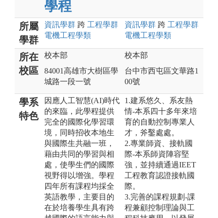
學程
資訊
學群
跨
工程
學群
資訊
學群
跨
工程
學群
所屬
電機工程
學類
電機工程
學類
學群
校本部
校本部
所在
校區
84001高雄市大樹區學
台中市西屯區文華路1
城路一段一號
00號
因應人工智慧(AI)時代
1.建系悠久、系友熱
學系
的來臨，此學程提供
情-本系四十多年來培
特色
完全的國際化學習環
育的自動控制專業人
境，同時招收本地生
才，斧鑿處處。
與國際生共融一班，
2.專業師資、接軌國
藉由共同的學習與相
際-本系師資陣容堅
處，使學生們的國際
強，並持續通過IEET
視野得以增強。學程
工程教育認證接軌國
四年所有課程均採全
際。
英語教學，主要目的
3.完善的課程規劃-課
在於培養學生具有跨
程兼顧控制理論與工