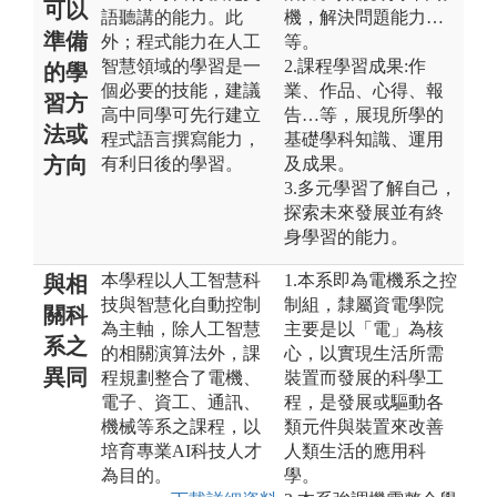
可以
語聽講的能力。此
機，解決問題能力…
準備
外；程式能力在人工
等。
智慧領域的學習是一
2.課程學習成果:作
的學
個必要的技能，建議
業、作品、心得、報
習方
高中同學可先行建立
告…等，展現所學的
法或
程式語言撰寫能力，
基礎學科知識、運用
方向
有利日後的學習。
及成果。
3.多元學習了解自己，
探索未來發展並有終
身學習的能力。
本學程以人工智慧科
1.本系即為電機系之控
與相
技與智慧化自動控制
制組，隸屬資電學院
關科
為主軸，除人工智慧
主要是以「電」為核
系之
的相關演算法外，課
心，以實現生活所需
異同
程規劃整合了電機、
裝置而發展的科學工
電子、資工、通訊、
程，是發展或驅動各
機械等系之課程，以
類元件與裝置來改善
培育專業AI科技人才
人類生活的應用科
為目的。
學。