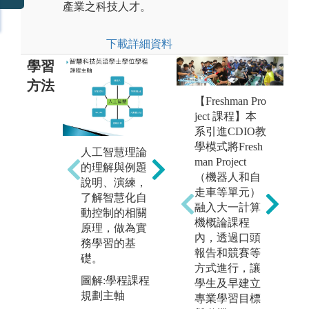
產業之科技人才。
下載詳細資料
學習
方法
【Freshman Pro
ject 課程】本
系引進CDIO教
學模式將Fresh
人工智慧理論
全
man Project
的理解與例題
與
（機器人和自
說明、演練，
學
走車等單元）
了解智慧化自
力
融入大一計算
AI技術之實驗
動控制的相關
圖
機概論課程
操作與結果分
原理，做為實
活
內，透過口頭
析，驗證課程
務學習的基
報告和競賽等
所學原理。
版
礎。
方式進行，讓
智
圖解:學生實驗
圖解:學程課程
學生及早建立
學
操作圖片
規劃主軸
專業學習目標
網