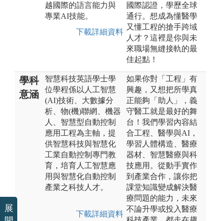
越國際的語言能力與
國際認證，學歷全球
專業AI技能。
通行。想成為懂醫學
又懂工程的搶手跨域
下載詳細資料
人才？這裡是你與未
來職場無縫接軌的最
佳起點！
智慧科技英語學士學
如果你對「工程」有
學科
位學程係以人工智慧
興趣，又想把所學真
意涵
(AI)技術、大數據分
正能夠「助人」，義
析、物(機)聯網、機器
守醫工就是最好的舞
人、智慧型自動控制
台！我們學習內容結
應用工程為主軸，提
合工程、醫學與AI，
供智慧科技與智慧化
學習人體構造、醫療
工業自動控制專門教
器材、智慧醫療與科
育，培育人工智慧應
技應用。從動手實作
用與智慧化自動控制
到產業合作，讓你把
產業之科技人才。
課堂知識變成解決醫
療問題的能力，未來
展
不論升學或投入醫療
下載詳細資料
科技產業，都走在趨
開