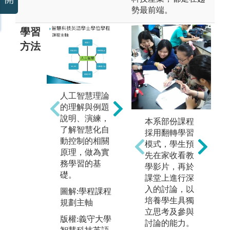
勢最前端。
學習
方法
人工智慧理論
全
的理解與例題
與
說明、演練，
學
本系部份課程
了解智慧化自
力
採用翻轉學習
AI技術之實驗
動控制的相關
模式，學生預
圖
操作與結果分
原理，做為實
先在家收看教
活
析，驗證課程
務學習的基
學影片，再於
所學原理。
版
礎。
課堂上進行深
智
入的討論，以
圖解:學生實驗
圖解:學程課程
學
培養學生具獨
操作圖片
規劃主軸
網
立思考及參與
版權:義守大學
版權:義守大學
討論的能力。
智慧科技英語