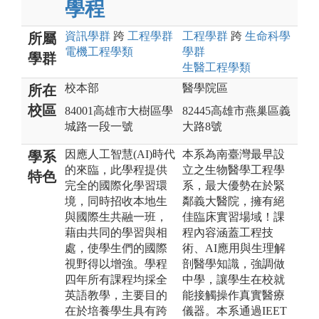
學程
資訊
學群
跨
工程
學群
工程
學群
跨
生命科學
所屬
電機工程
學類
學群
學群
生醫工程
學類
校本部
醫學院區
所在
校區
84001高雄市大樹區學
82445高雄市燕巢區義
城路一段一號
大路8號
因應人工智慧(AI)時代
本系為南臺灣最早設
學系
的來臨，此學程提供
立之生物醫學工程學
特色
完全的國際化學習環
系，最大優勢在於緊
境，同時招收本地生
鄰義大醫院，擁有絕
與國際生共融一班，
佳臨床實習場域！課
藉由共同的學習與相
程內容涵蓋工程技
處，使學生們的國際
術、AI應用與生理解
視野得以增強。學程
剖醫學知識，強調做
四年所有課程均採全
中學，讓學生在校就
英語教學，主要目的
能接觸操作真實醫療
在於培養學生具有跨
儀器。本系通過IEET