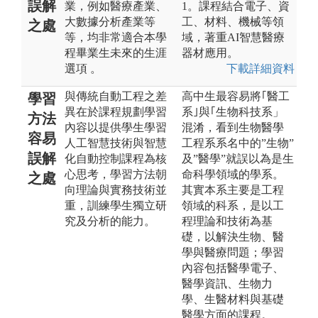
誤解
業，例如醫療產業、
1。課程結合電子、資
大數據分析產業等
工、材料、機械等領
之處
等，均非常適合本學
域，著重AI智慧醫療
程畢業生未來的生涯
器材應用。
選項 。
下載詳細資料
與傳統自動工程之差
高中生最容易將｢醫工
學習
異在於課程規劃學習
系｣與｢生物科技系」
方法
內容以提供學生學習
混淆，看到生物醫學
容易
人工智慧技術與智慧
工程系系名中的”生物”
誤解
化自動控制課程為核
及”醫學”就誤以為是生
心思考，學習方法朝
命科學領域的學系。
之處
向理論與實務技術並
其實本系主要是工程
重，訓練學生獨立研
領域的科系，是以工
究及分析的能力。
程理論和技術為基
礎，以解決生物、醫
學與醫療問題；學習
內容包括醫學電子、
醫學資訊、生物力
學、生醫材料與基礎
醫學方面的課程。