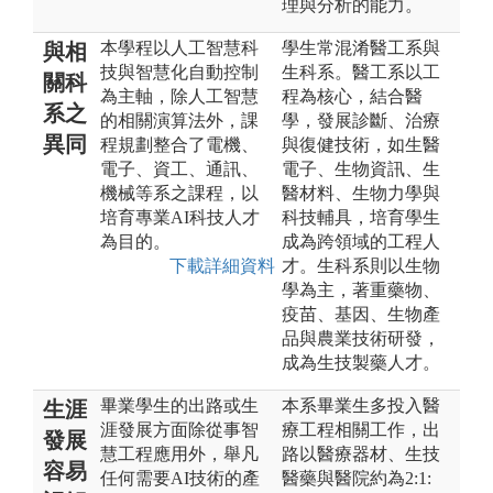
理與分析的能力。
本學程以人工智慧科
學生常混淆醫工系與
與相
技與智慧化自動控制
生科系。醫工系以工
關科
為主軸，除人工智慧
程為核心，結合醫
系之
的相關演算法外，課
學，發展診斷、治療
異同
程規劃整合了電機、
與復健技術，如生醫
電子、資工、通訊、
電子、生物資訊、生
機械等系之課程，以
醫材料、生物力學與
培育專業AI科技人才
科技輔具，培育學生
為目的。
成為跨領域的工程人
下載詳細資料
才。生科系則以生物
學為主，著重藥物、
疫苗、基因、生物產
品與農業技術研發，
成為生技製藥人才。
畢業學生的出路或生
本系畢業生多投入醫
生涯
涯發展方面除從事智
療工程相關工作，出
發展
慧工程應用外，舉凡
路以醫療器材、生技
容易
任何需要AI技術的產
醫藥與醫院約為2:1: