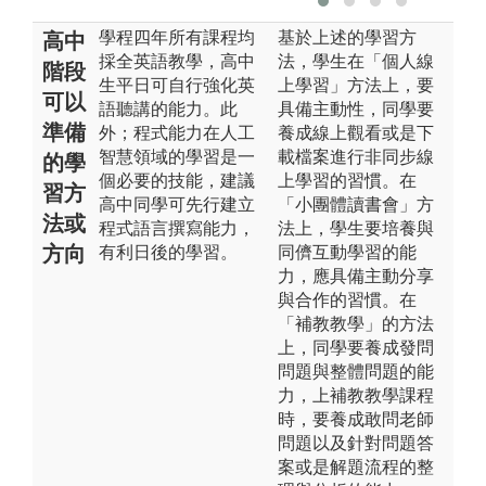
學程四年所有課程均
基於上述的學習方
高中
採全英語教學，高中
法，學生在「個人線
階段
生平日可自行強化英
上學習」方法上，要
可以
語聽講的能力。此
具備主動性，同學要
準備
外；程式能力在人工
養成線上觀看或是下
智慧領域的學習是一
載檔案進行非同步線
的學
個必要的技能，建議
上學習的習慣。在
習方
高中同學可先行建立
「小團體讀書會」方
法或
程式語言撰寫能力，
法上，學生要培養與
方向
有利日後的學習。
同儕互動學習的能
力，應具備主動分享
與合作的習慣。在
「補教教學」的方法
上，同學要養成發問
問題與整體問題的能
力，上補教教學課程
時，要養成敢問老師
問題以及針對問題答
案或是解題流程的整