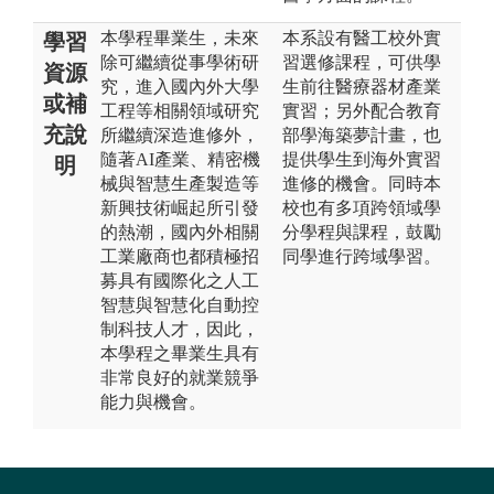
本學程畢業生，未來
本系設有醫工校外實
學習
除可繼續從事學術研
習選修課程，可供學
資源
究，進入國內外大學
生前往醫療器材產業
或補
工程等相關領域研究
實習；另外配合教育
充說
所繼續深造進修外，
部學海築夢計畫，也
隨著AI產業、精密機
提供學生到海外實習
明
械與智慧生產製造等
進修的機會。同時本
新興技術崛起所引發
校也有多項跨領域學
的熱潮，國內外相關
分學程與課程，鼓勵
工業廠商也都積極招
同學進行跨域學習。
募具有國際化之人工
智慧與智慧化自動控
制科技人才，因此，
本學程之畢業生具有
非常良好的就業競爭
能力與機會。