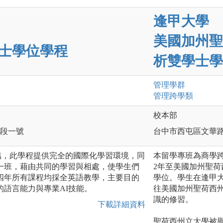
逢甲大學
美國加州聖
士學位學程
析雙學士學
管理
學群
管理跨學類
校本部
一段一號
台中市西屯區文華路
來臨，此學程提供完全的國際化學習環境，同
本留學專班為商學
一班，藉由共同的學習與相處，使學生們
2年至美國加州聖荷
四年所有課程均採全英語教學，主要目的
學位。學生在逢甲
的語言能力與專業AI技能。
往美國加州聖荷西
識的修習。
下載詳細資料
聖荷西州立大學被