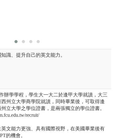
圖解:學程學生活
國際學院
圖片
版權:義守大學智
學模式，
慧科技英語學士學位學程網頁
討論及實
並啟發學
關知識、提升自己的英文能力。
合作辦學學程，學生大一大二於逢甲大學就讀，大三
荷西州立大學商學院就讀，同時畢業後，可取得逢
西州立大學之學位證書，是兩張獨立的學位證書。
cu.edu.tw/recruit/
生英文能力更強、具有國際視野，在美國畢業後有
PT的機會。