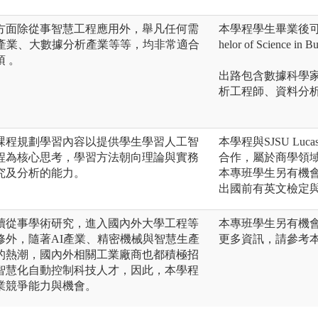
方面除從事智慧工程應用外，舉凡任何需
本學程學生畢業後可
療產業、大數據分析產業等等，均非常適合
helor of Science in B
 。
出路包含數據科學
析工程師、資料分
課程規劃學習內容以提供學生學習人工智
本學程與SJSU Lucas Gra
程為核心思考，學習方法朝向理論與實務
合作，屬於商學領
究及分析的能力。
本專班學生另有機會
出國前有英文檢定
續從事學術研究，進入國內外大學工程等
本專班學生另有機會
修外，隨著AI產業、精密機械與智慧生產
更多資訊，請參考本院網站htt
的熱潮，國內外相關工業廠商也都積極招
智慧化自動控制科技人才，因此，本學程
業競爭能力與機會。