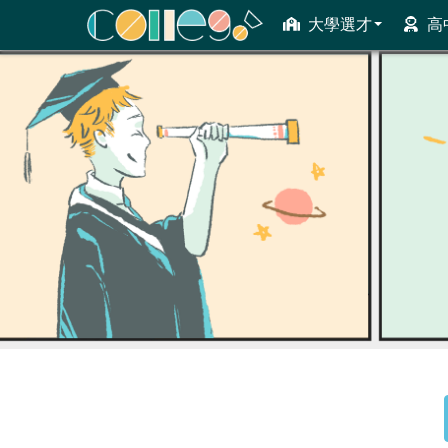
大學選才
高
ColleGo! 大學選才與高中育才輔助系統