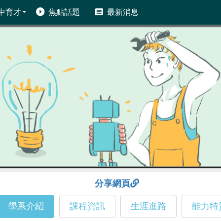
中育才
焦點話題
最新消息
分享網頁
學系介紹
課程資訊
生涯進路
能力特