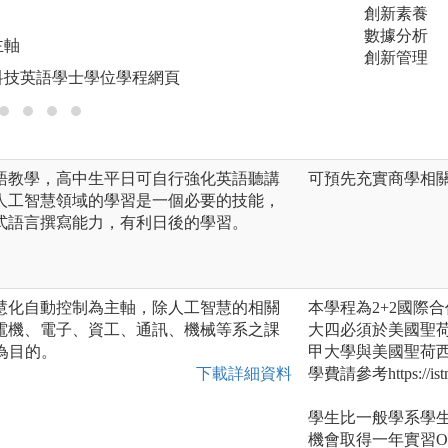
創新素養
圖解:學生實驗操作
數據分析
主軸
版權:義守大學智
創新管理
科技英語學士學位學程網頁
語教學，高中生平日可自行強化英語聽講
可預先充實商學相
人工智慧領域的學習是一個必要的技能，
式語言撰寫能力，有利日後的學習。
慧化自動控制為主軸，除人工智慧的相關
本學程為2+2國際
電機、電子、資工、通訊、機械等系之課
大四必須於美國聖
為目的。
甲大學與美國聖荷
下載詳細資料
學費請參考https://istm.f
學生比一般學系學
機會取得一年實習O