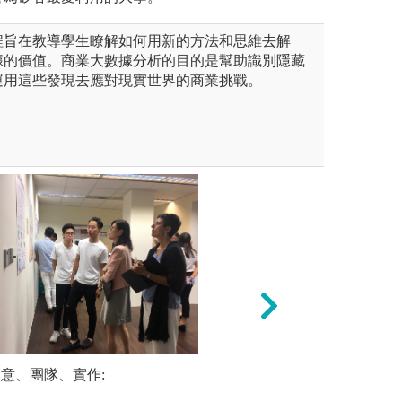
程旨在教導學生瞭解如何用新的方法和思維去解
據的價值。商業大數據分析的目的是幫助識別隱藏
運用這些發現去應對現實世界的商業挑戰。
作與結果分析，驗證課程所學原
創意、團隊、實作:
全英課程講授與學
翻轉教室 