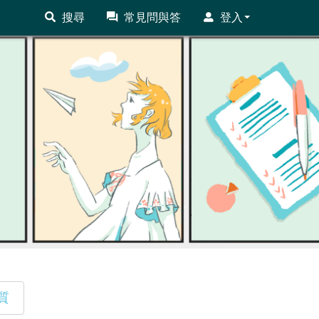
搜尋
常見問與答
登入
質