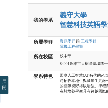
義守大學
我的學系
智慧科技英語學
資訊
學群
跨
工程
學群
所屬學群
電機工程
學類
校本部
所在校區
84001高雄市大樹區學城路
因應人工智慧(AI)時代的
學系特色
時招收本地生與國際生共融
展
的國際視野得以增強。學程
開
在於培養學生具有跨越國際