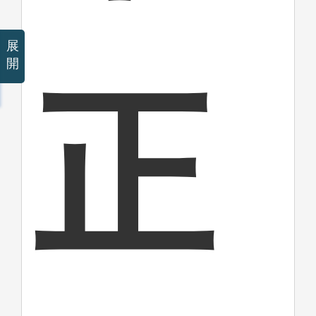
展
開
正