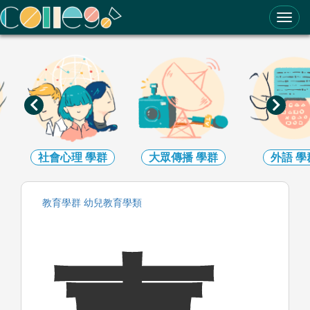
ColleGo! 大學選才與高中育才輔助系統
社會心理
學群
大眾傳播
學群
外語
學
教育
學群
幼兒教育
學類