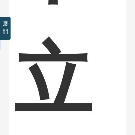
展
開
立