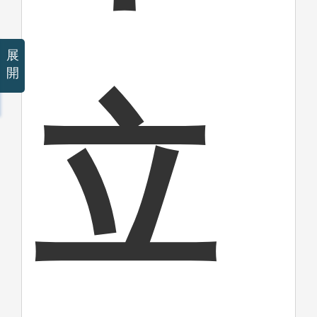
展
開
立