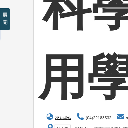
科
展
開
用
校系網站
(04)22183532
s