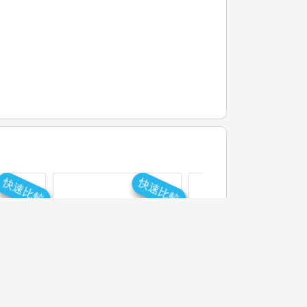
快速比較
快速比較
快速比
育大學
臺北市立大學
臺北市立大學
學系
應用物理暨化學系
地球環境暨生物資
應用化學組
源學系
紹
學系介紹
學系介紹