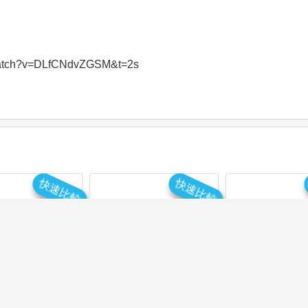
tch?v=DLfCNdvZGSM&t=2s
快速比較
快速比較
臺北教育大學
國立臺東大學
國立臺中教
暨資訊教育學
應用科學系化學及
數學教育
系數學組
奈米科學組
學系介
學系介紹
學系介紹