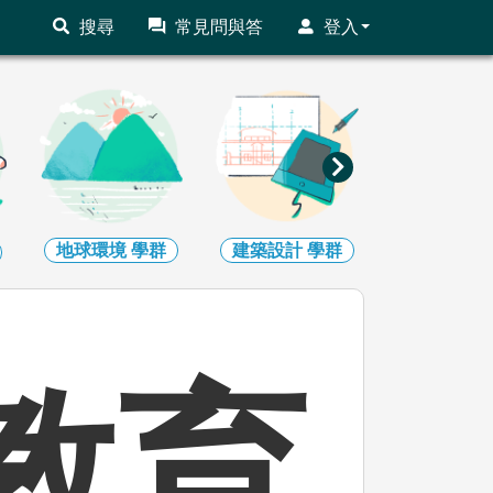
搜尋
常見問與答
登入
地球環境
學群
建築設計
學群
藝術
學
教育