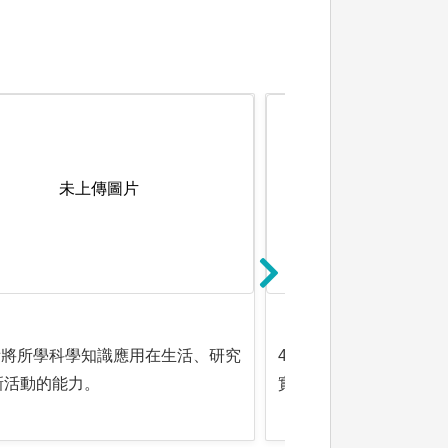
未上傳圖片
未上傳圖
具備將所學科學知識應用在生活、研究
4.對科學教育之基本理
新活動的能力。
實的知識與技能 。