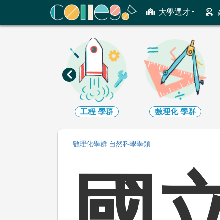
ColleGo! 大學選才與高中育才輔助系統
大學選才
資訊
學群
工程
學群
數理化
學群
數理化
學群
自然科學
學類
國