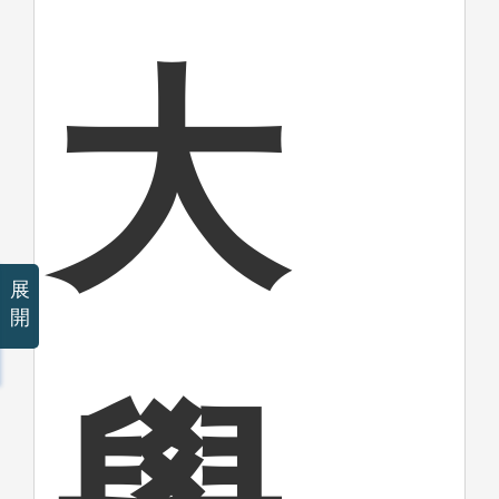
大
展
開