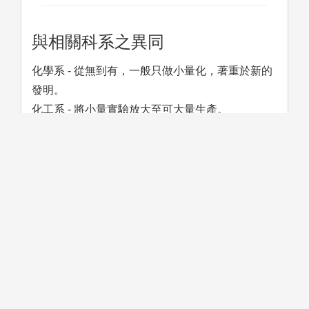
與相關科系之異同
化學系 - 從無到有，一般只做小量化，著重於新的
發明。
化工系 - 將小量實驗放大至可大量生產。
材料系 – 領域涵蓋金屬、冶金、陶瓷、材料、半導
體等等，與化學、化工只有小部份相近。
生涯發展容易誤解之處
一般高中生對化學系畢業生的未來發展常以為是進
入工廠然後每天面對各是毒氣，事實上現今許多化
學系畢業生是進入科技領域，例如: 光電產業、生
技醫療及品管分析領域。另外一有許多學生於業界