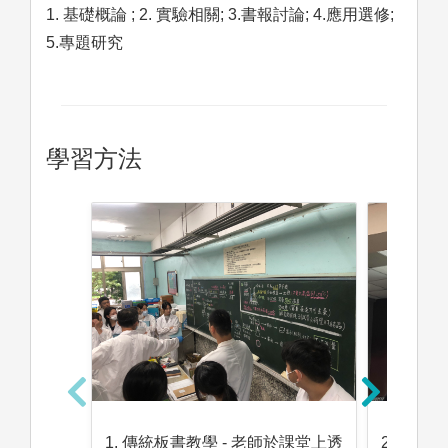
1. 基礎概論 ; 2. 實驗相關; 3.書報討論; 4.應用選修;
5.專題研究
學習方法
2. 投影
1. 傳統板書教學 - 老師於課堂上透