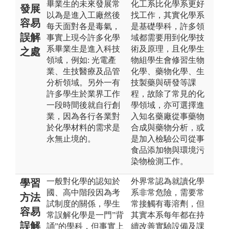
畢業生的未來發展常
化工系比化學系更好
發展
以為是進入工廠然後
找工作，其實化學系
容易
每天面對各是毒氣，
是基礎學科，許多領
誤解
事實上現今許多化學
域都需要用到化學技
系畢業生是進入科技
術及原理，且化學生
之處
領域，例如: 光電產
物組學生會修習生物
業、生技醫療及品管
化學、藥物化學、生
分析領域。另外一有
技製藥與研發等課
許多學生於業界工作
程，故除了常見的化
一段時間後就自行創
學領域，亦可選擇進
業，因為各行各業對
入知名藥廠從事藥物
於化學材料的需求是
合成與藥物分析，或
永無止境的。
是加入檢驗公司從事
食品添加物與環境污
染物檢測工作。
一般對化學的認知於
外界常認為就讀化學
學習
國、高中階段因為考
系非常危險，需要常
方法
試制度的關係，學生
常接觸有毒溶劑，但
容易
常誤解化學是一門”背
其實本系每年都在持
誤解
誦”的學科，但事實上
續改善實驗設備及課