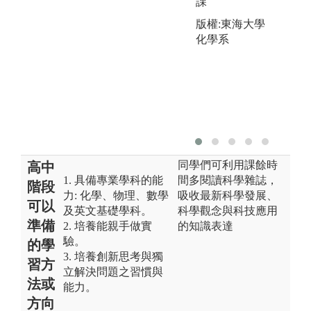
課
版權:東海大學
化學系
同學們可利用課餘時
高中
1. 具備專業學科的能
間多閱讀科學雜誌，
階段
力: 化學、物理、數學
吸收最新科學發展、
可以
及英文基礎學科。
科學觀念與科技應用
準備
2. 培養能親手做實
的知識表達
驗。
的學
3. 培養創新思考與獨
習方
立解決問題之習慣與
法或
能力。
方向