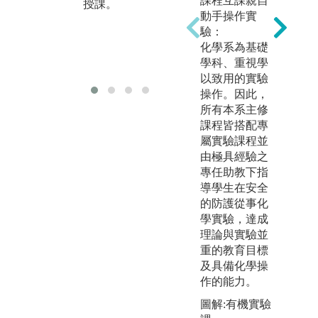
課程互課親自
傳統板書，讓
作
授課。
動手操作實
學生可以更深
化
驗：
刻地留下印
備
化學系為基礎
象。
證
學科、重視學
礎
以致用的實驗
操作。因此，
所有本系主修
課程皆搭配專
屬實驗課程並
由極具經驗之
專任助教下指
導學生在安全
的防護從事化
學實驗，達成
理論與實驗並
重的教育目標
及具備化學操
作的能力。
圖解:有機實驗