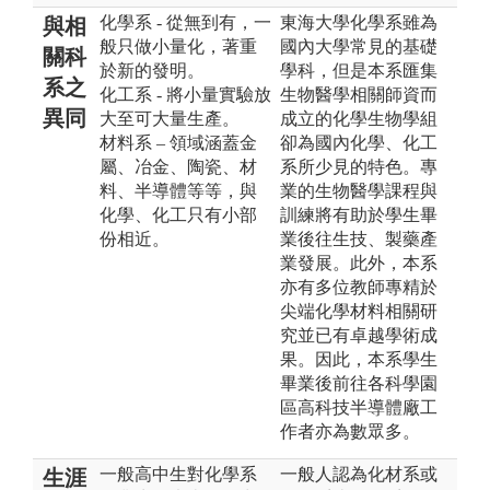
化學系 - 從無到有，一
東海大學化學系雖為
與相
般只做小量化，著重
國內大學常見的基礎
關科
於新的發明。
學科，但是本系匯集
系之
化工系 - 將小量實驗放
生物醫學相關師資而
異同
大至可大量生產。
成立的化學生物學組
材料系 – 領域涵蓋金
卻為國內化學、化工
屬、冶金、陶瓷、材
系所少見的特色。專
料、半導體等等，與
業的生物醫學課程與
化學、化工只有小部
訓練將有助於學生畢
份相近。
業後往生技、製藥產
業發展。此外，本系
亦有多位教師專精於
尖端化學材料相關研
究並已有卓越學術成
果。因此，本系學生
畢業後前往各科學園
區高科技半導體廠工
作者亦為數眾多。
一般高中生對化學系
一般人認為化材系或
生涯