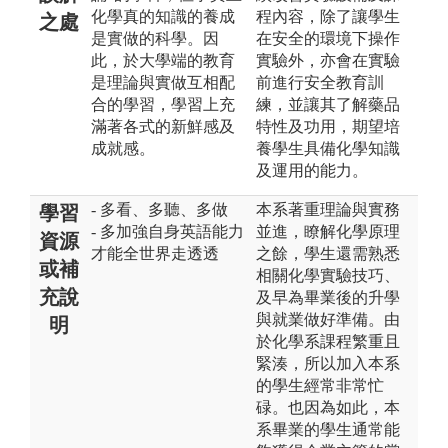
化學真的知識的養成
程內容，除了讓學生
之處
是實做的科學。因
在安全的環境下操作
此，於大學端的教育
實驗外，亦會在實驗
是理論與實做互相配
前進行安全教育訓
合的學習，學習上充
練，並讓其了解藥品
滿著各式的新鮮感及
特性及功用，期望培
成就感。
養學生具備化學知識
及運用的能力。
- 多看、多聽、多做
本系著重理論與實務
學習
- 多加強自身英語能力
並進，瞭解化學原理
資源
才能全世界走透透
之餘，學生還需熟悉
或補
相關化學實驗技巧、
充說
及早為畢業後的升學
與就業做好準備。由
明
於化學系課程繁重且
緊湊，所以加入本系
的學生經常非常忙
碌。也因為如此，本
系畢業的學生通常能