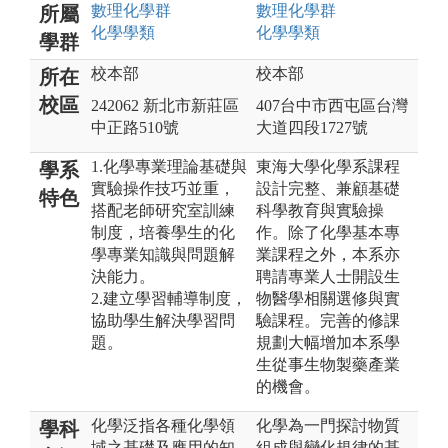
數理化
學群
數理化
學群
所屬
化學
學類
化學
學類
學群
校本部
校本部
所在
校區
242062 新北市新莊區
407台中市西屯區台灣
中正路510號
大道四段1727號
1.化學專業理論基礎與
東海大學化學系課程
學系
實驗操作技巧並重，
設計完整、兼顧基礎
特色
搭配老師研究室訓練
科學教育與實驗操
制度，培養學生的化
作。除了化學基本專
學專業知識與問題解
業課程之外，本系亦
決能力。
聘請專業人士開設生
2.建立學習輔導制度，
物醫學相關選修與實
協助學生解決學習問
驗課程。完善的修課
題。
規劃大幅增加本系學
生從事生物製藥產業
的機會。
化學泛指各種化學領
化學為一門探討物質
學科
域之基礎及應用的知
組成與變化規律的基