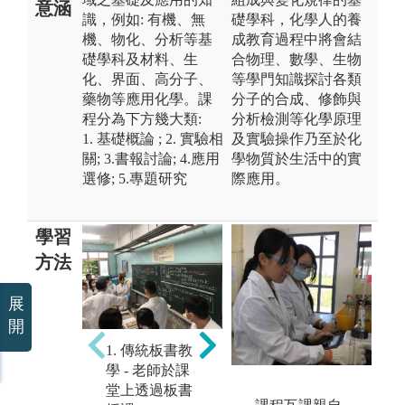
意涵
識，例如: 有機、無
礎學科，化學人的養
機、物化、分析等基
成教育過程中將會結
礎學科及材料、生
合物理、數學、生物
化、界面、高分子、
等學門知識探討各類
藥物等應用化學。課
分子的合成、修飾與
程分為下方幾大類:
分析檢測等化學原理
1. 基礎概論 ; 2. 實驗相
及實驗操作乃至於化
關; 3.書報討論; 4.應用
學物質於生活中的實
選修; 5.專題研究
際應用。
學習
方法
展
開
2. 投影片 - 上
3.
1. 傳統板書教
課時用電腦撥
入
學 - 老師於課
放投影片輔助
驗
堂上透過板書