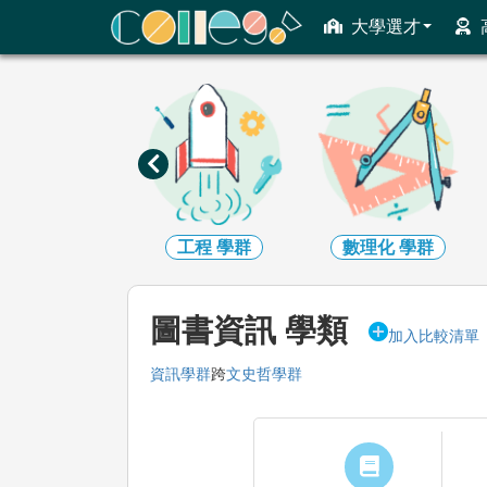
ColleGo! 大學選才與高中育才輔助系統
大學選才
資訊
學群
工程
學群
數理化
學群
圖書資訊 學類
加入比較清單
資訊學群
跨
文史哲學群