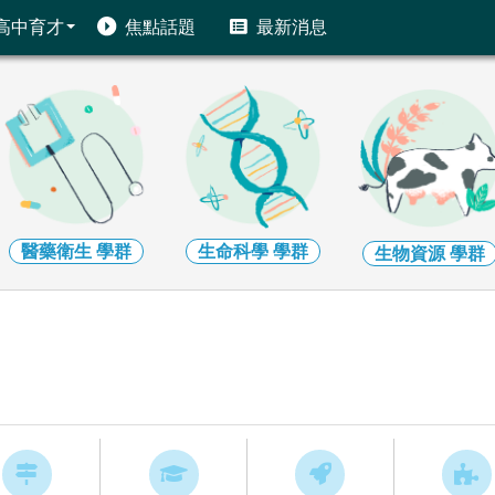
高中育才
焦點話題
最新消息
醫藥衛生
學群
生命科學
學群
生物資源
學群