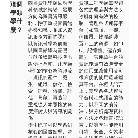
圖書資訊學類因應學
資訊工程學類需學習
這個
科領域的轉變，發展
各式的理論與方法以
學類
方向為圖書資訊服
瞭解如何有效的控
學什
務，除了重視圖書館
制、管理各式運算平
麼？
專業知識，並加入資
台（如電腦、手機、
訊服務方面的課程。
伺服器、物聯網裝
以資訊科學為前瞻，
置）上的資源（如CP
以圖書館學為基礎，
U、記憶體、儲存媒
並以多媒體科技與出
體），讓運算平台的
版傳播為輔。此學類
資源能被有效與安全
研究的核心為資訊流
的使用並讓使用者可
－資訊的產生、蒐
很方便的使用這些運
集、組織、儲存、檢
算平台。在程式語言
索、詮釋、傳播、評
上，需學習各式運算
估、典藏、再造等，
平台與程式語言的能
重視從人本關懷的角
力，以不同的演算
度探討人與資訊的關
法，與分析處理資料
係。
的方法及各種電腦語
學生除了可以學習到
言，以讓學生能使用
核心的圖書館學、資
可靠、安全、有效率