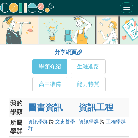
ColleGo! 大學選才與高中育才輔助系統
分享網頁
學類介紹
生涯進路
高中準備
能力特質
我的
圖書資訊
資訊工程
學類
資訊
學群
跨
文史哲
學
資訊
學群
跨
工程
學群
所屬
群
學群