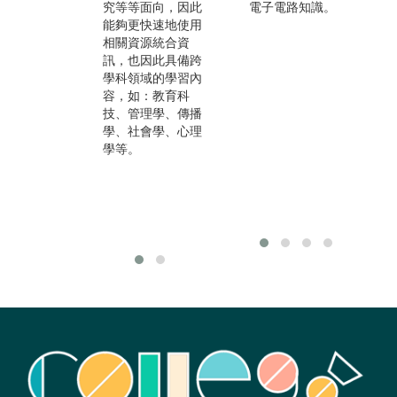
務相關的機構與產
究等等面向，因此
電子電路知識。
業，出路包含文化
能夠更快速地使用
與社教機構、國家
相關資源統合資
公職、數位內容與
訊，也因此具備跨
資料庫產業、電子
學科領域的學習內
商務、網路新創產
容，如：教育科
業等。只要有「資
技、管理學、傳播
訊」、「人」以及
學、社會學、心理
「系統」存在的場
學等。
域，皆為圖資人可
能服務的地點，職
涯選擇其實有相當
多的可能性。