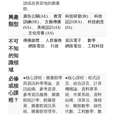
讀或改善當地的圖書
館。
廣告公關(AE)
、
教育
科技研發(IR)
、
科技
興趣
訓練(SE)
、
文藝傳播
設計(RA)
、
科技創意
類型
(SA)
、
美術設計(AI)
(IA)
、
文化培養 (AS)
傳播媒體
、
人群服務
資訊電子
、
數學
、
不可
、
網路電信
、
行政
網路電信
、
工程科技
不知
的知
識領
域
●核心課程：圖書館學
●核心課程：程式語
必修
與資訊科學導論、資
言、組合語言、計算
或核
訊組織、參考資源、
機概論、資料庫系
心課
參考資訊服務、圖書
統、作業系統、資料
程？
館統計學、館藏發
結構、演算法、微積
展、圖書館資訊系
分、離散數學、線性
統、圖書館管理等。
代數、工程數學、數