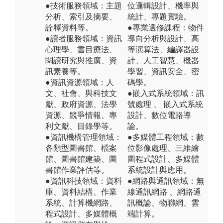
●技術服務領域：主題
位邏輯設計、機率與
分析、索引及摘要、
統計、專題實驗。
詮釋資料等。
●專業選修課程：物件
●讀者服務領域：資訊
導向分析與設計、高
心理學、書目療法、
等演算法、編譯器設
閱讀研究與推廣、資
計、人工智慧、機器
訊素養等。
學習、資訊安全、密
●資訊資源領域：人
碼學。
文、社會、與科技文
●嵌入式系統領域：訊
獻、政府資源、法學
號處理 、 嵌入式系統
資源、競爭情報、專
設計、數位電路導
利文獻、目錄學等。
論。
●資訊機構管理領域：
●多媒體工程領域：數
各類型圖書館、檔案
位影像處理、三維繪
館、圖書館建築、圖
圖程式設計、多媒體
書館作業評估等。
系統設計與應用。
●資訊科技領域：資料
●網路與通訊領域：無
庫、資料結構、作業
線通訊網路 、網路通
系統、計算機網路、
訊概論、物聯網、雲
程式設計、多媒體概
端計算。