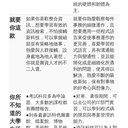
統的硬體和韌體為
主。
如果你喜歡整合資
就要你熱愛觀察每件
就要
訊，想要學習有效的
事務的細微運作，且
你這
資訊檢索，不怕接觸
想要應用一些程式語
款
新科技，可以掌握細
言來促使事務運作的
節並有策略地做事，
更完善，喜愛學習程
熱愛與人群接觸、設
式語言，具有溝通能
身處地為他人著想，
力與變通性，並且能
你就是圖資人才的不
簡化或是細緻化所遇
二人選。
到的問題，使其得以
解決。熱愛不斷的吸
收新知，保有對事物
的好奇心與想像力。
●考試科目多為申論
●於寒、暑假期間，可
你所
題、大多數的課程都
以去公司的IT部門實
不知
有團體報告。
習，可以學到程式碼
道的
●到各處參訪特色圖書
的撰寫與專案管理的
大學
館、檔案館、博物
能力。
館、美術館、及其他
●資訊科技可以為人類