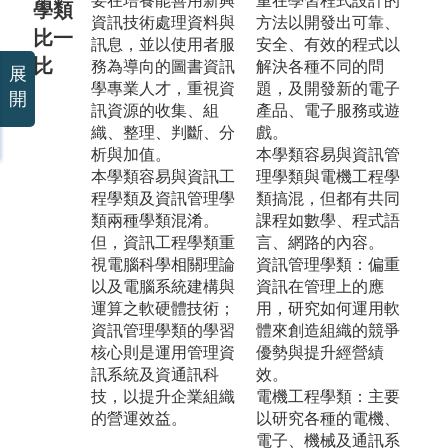
要在培養能善用新興
重在學習程式設計的
學類
資訊技術處理資料與
方法以開發出可靠、
比一
訊息，並以使用者服
安全、有效的程式以
比
務為導向的圖書資訊
解決各種不同的問
展
學專業人才，重視資
題，及開發新的電子
開
訊資源的收集、組
產品、電子服務或遊
織、整理、判斷、分
戲。
析與加值。
本學類容易與資訊管
本學類容易與資訊工
理學類與電機工程學
程學類及資訊管理學
類搞混，但都有共同
類兩種學類混淆。
課程如數學、程式語
但，資訊工程學類重
言、網路的內容。
視電腦科學相關理論
資訊管理學類：偏重
以及電腦系統建構與
資訊在管理上的應
運算之軟硬體技術；
用，研究如何運用軟
資訊管理學類的學習
體來創造組織的競爭
核心則是運用管理資
優勢與提升經營績
訊系統及資通訊科
效。
技，以提升企業組織
電機工程學類：主要
的營運效益。
以研究各種的電機、
電子、機械及通訊系