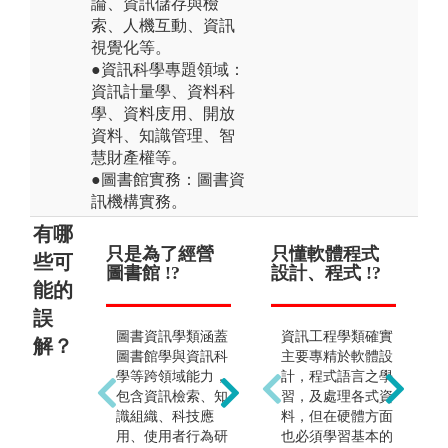
論、資訊儲存與檢
索、人機互動、資訊
視覺化等。
●資訊科學專題領域：
資訊計量學、資料科
學、資料庋用、開放
資料、知識管理、智
慧財產權等。
●圖書館實務：圖書資
訊機構實務。
有哪
只是為了經營
畢業後只能當
只懂軟體程式
不
些可
圖書館 !?
圖書館員或在
設計、程式 !?
能的
圖書館工作 !?
誤
圖書資訊學類涵蓋
資訊工程學類確實
解？
除了學習圖書館專
圖書館學與資訊科
主要專精於軟體設
業，圖書資訊學類
學等跨領域能力，
計，程式語言之學
也涉及資料庫與資
包含資訊檢索、知
習，及處理各式資
訊處理的課程。可
識組織、科技應
料，但在硬體方面
應用任何與資訊服
用、使用者行為研
也必須學習基本的