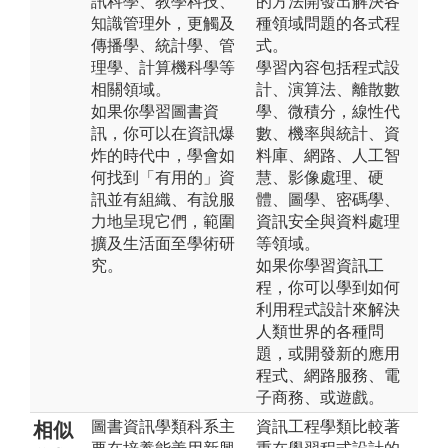
訊科學、教學科技、
的方法開發出解決各
知識管理外，更觸及
種領域問題的各式程
傳播學、統計學、管
式。
理學、計算機科學等
學習內容包括程式設
相關領域。
計、演算法、離散數
如果你學習圖書資
學、微積分，線性代
訊，你可以在資訊爆
數、機率與統計、資
炸的時代中，學會如
料庫、網路、人工智
何找到「有用的」資
慧、影像處理、硬
訊並有組織、有說服
體、圖學、密碼學、
力地呈現它們，範圍
資訊安全與資料處理
擴及生活面至學術研
等領域。
究。
如果你學習資訊工
程，你可以學到如何
利用程式設計來解決
人類世界的各種問
題，或開發新的應用
程式、網路服務、電
子商務、或遊戲。
圖書資訊學類科系主
資訊工程學類比較著
相似