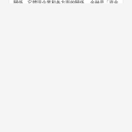
關係，它體現企業和各方面的關係。 金融是「資金
的融通」使資金融洽通達，是指在經濟生活中，銀
行、證券或保險業者從市場主體募集資金，並借貸
給其它市場主體的經濟活動。
學習方法