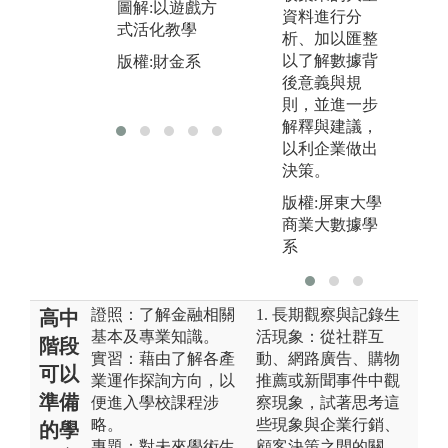
版權:財金系
圖解:以遊戲方
配
資料進行分
式活化教學
驗
析、加以匯整
以了解數據背
版權:財金系
版
後意義與規
則，並進一步
解釋與建議，
以利企業做出
決策。
版權:屏東大學
商業大數據學
系
證照：了解金融相關
1. 長期觀察與記錄生
高中
基本及專業知識。
活現象：從社群互
階段
實習：藉由了解各產
動、網路廣告、購物
可以
業運作探詢方向，以
推薦或新聞事件中觀
準備
便進入學校課程涉
察現象，試著思考這
略。
些現象與企業行銷、
的學
專題：對未來學術生
顧客決策之間的關