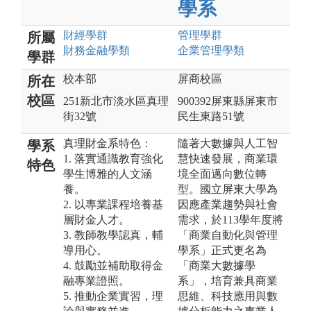
學系
財經
學群
管理
學群
所屬
財務金融
學類
企業管理
學類
學群
校本部
屏商校區
所在
校區
251新北市淡水區真理
900392屏東縣屏東市
街32號
民生東路51號
真理財金系特色：
隨著大數據與人工智
學系
1. 落實通識教育強化
慧快速發展，商業環
特色
學生博雅的人文涵
境全面邁向數位轉
養。
型。國立屏東大學為
2. 以專業課程培養基
因應產業趨勢與社會
層財金人才。
需求，於113學年度將
3. 教師教學認真，輔
「商業自動化與管理
導用心。
學系」正式更名為
4. 鼓勵並補助取得金
「商業大數據學
融專業證照。
系」，培育兼具商業
5. 推動企業實習，理
思維、科技應用與數