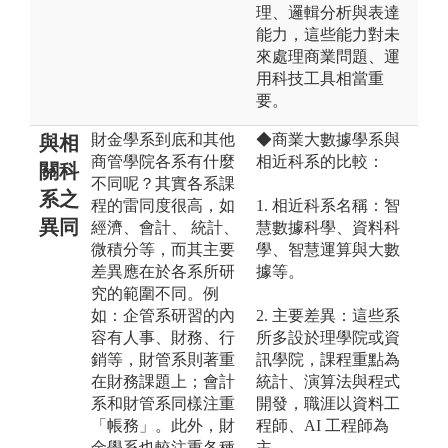
理、邏輯分析與表達
能力，這些能力對未
來處理商業問題、運
用科技工具相當重
要。
財金學系到底和其他
◆商業大數據學系與
與相
商管學院各系有什麼
相近科系的比較：
關科
不同呢？其實各系課
系之
程的雷同度很高，如
1. 相近科系名稱：智
異同
經濟、會計、 統計、
慧數據科學、資料科
微積分等，而其主要
學、智慧運算與大數
差異應在於各系所研
據等。
究的範圍不同。例
如：企管系研習的內
2. 主要差異：這些系
容有人事、財務、行
所多設於理學院或資
銷等，財管系則著重
訊學院，課程重點為
在財務課題上；會計
統計、演算法與程式
系和財管系同樣注重
開發，職涯以資料工
「帳務」。此外，財
程師、AI 工程師為
金學系也較注重各種
主。