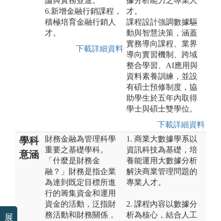
論與實務並進。
據分析能力之專業人
6.新增金融行銷課程，
才。
積極培育金融行銷人
課程設計強調數據驅
才。
動與智慧決策，涵蓋
實務導向課程、業界
下載詳細資料
導向實習機制、跨域
整合學習、AI應用與
資料素養訓練，並設
有碩士預修制度，協
助學生於五年內取得
學士與碩士雙學位。
下載詳細資料
財務金融為管理科學
1. 商業大數據學系以
學科
重要之基礎學科。
資訊科技為基礎，培
意涵
「什麼是財務金
養能運用大數據分析
融？」財務是指企業
解決商業管理問題的
為達到既定目標所進
專業人才。
行的籌集資金和運用
資金的活動，泛指財
2. 課程內容以數據分
務活動和財務關係，
析為核心，結合人工
展