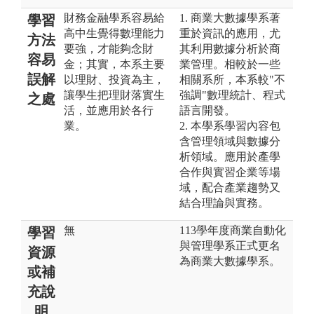
財務金融學系容易給
1. 商業大數據學系著
學習
高中生覺得數理能力
重於資訊的應用，尤
方法
要強，才能夠念財
其利用數據分析於商
容易
金；其實，本系主要
業管理。相較於一些
誤解
以理財、投資為主，
相關系所，本系較"不
讓學生把理財落實生
強調"數理統計、程式
之處
活，並應用於各行
語言開發。
業。
2. 本學系學習內容包
含管理領域與數據分
析領域。應用於產學
合作與實習企業等場
域，配合產業趨勢又
結合理論與實務。
無
113學年度商業自動化
學習
與管理學系正式更名
資源
為商業大數據學系。
或補
充說
明