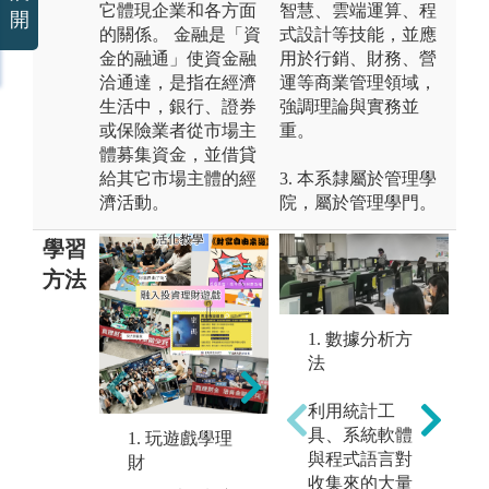
它體現企業和各方面
智慧、雲端運算、程
開
的關係。 金融是「資
式設計等技能，並應
金的融通」使資金融
用於行銷、財務、營
洽通達，是指在經濟
運等商業管理領域，
生活中，銀行、證券
強調理論與實務並
或保險業者從市場主
重。
體募集資金，並借貸
給其它市場主體的經
3. 本系隸屬於管理學
濟活動。
院，屬於管理學門。
學習
方法
1. 數據分析方
法
2.財金專題
利用統計工
圖解:以分組製
具、系統軟體
作類論文方式
1. 玩遊戲學理
3
與程式語言對
呈現成果
財
圖
收集來的大量