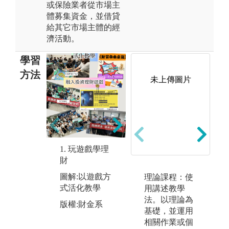
或保險業者從市場主
體募集資金，並借貸
給其它市場主體的經
濟活動。
學習
方法
未上傳圖片
2.財金專題
圖解:以分組製
作類論文方式
1. 玩遊戲學理
3
呈現成果
財
圖
版權:財金系
圖解:以遊戲方
理論課程：使
配
式活化教學
用講述教學
驗
法。以理論為
版權:財金系
版
基礎，並運用
相關作業或個