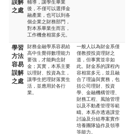
誤解
輔導，讓學生畢業
後，不僅可以選擇金
之處
融產業，也可以到各
個企業之財務部門，
對本系畢業生而言，
工作機會相當多元。
財務金融學系容易給
一般人以為財金系僅
學習
高中生覺得數理能力
僅教授投資理財之
方法
要強，才能夠念財
道，但事實並非如
容易
金；其實，本系主要
此。財金系的課程內
誤解
以理財、投資為主，
容相當多元，並且融
讓學生把理財落實生
合了理論與實務，包
之處
活，並應用於各行
括公司理財、投資
業。
學、金融機構管理、
財務工程、風險管理
以及不動產管理等範
疇。本系亦透過課堂
討論及分組專案實作
培養團隊協作及領導
等能力。