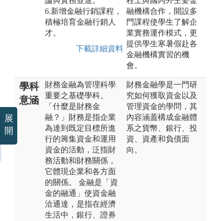
論與實務並進。
程上與國內外主要金
6.新增金融行銷課程，
融機構合作，開設多
積極培育金融行銷人
門課程使學生了解企
才。
業實務運作模式，更
提供學生寒暑假赴各
下載詳細資料
金融機構實習的機
會。
財務金融為管理科學
財務金融學是一門研
學科
重要之基礎學科。
究如何獲取資金以及
意涵
「什麼是財務金
管理資金的學問，其
融？」財務是指企業
內容涵蓋構成金融體
展
為達到既定目標所進
系之貨幣、銀行、投
開
行的籌集資金和運用
資、資產和負債面
資金的活動，泛指財
向。
務活動和財務關係，
它體現企業和各方面
的關係。 金融是「資
金的融通」使資金融
洽通達，是指在經濟
生活中，銀行、證券