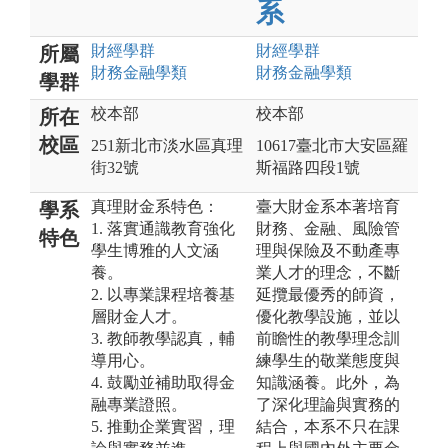
系
財經
學群
財經
學群
所屬
財務金融
學類
財務金融
學類
學群
校本部
校本部
所在
校區
251新北市淡水區真理
10617臺北市大安區羅
街32號
斯福路四段1號
真理財金系特色：
臺大財金系本著培育
學系
1. 落實通識教育強化
財務、金融、風險管
特色
學生博雅的人文涵
理與保險及不動產專
養。
業人才的理念，不斷
2. 以專業課程培養基
延攬最優秀的師資，
層財金人才。
優化教學設施，並以
3. 教師教學認真，輔
前瞻性的教學理念訓
導用心。
練學生的敬業態度與
4. 鼓勵並補助取得金
知識涵養。此外，為
融專業證照。
了深化理論與實務的
5. 推動企業實習，理
結合，本系不只在課