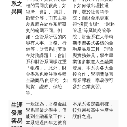
系之
程的雷同度很高，如
下如何做出理性選
異同
經濟、會計、 統計、
擇，屬於社會科學
微積分等，而其主要
院；而財金系更重
差異應在於各系所研
視"投資市場"、"財務
究的範圍不同。例
管理"等屬於商管學
如：企管系研習的內
院，財金系在大學時
容有人事、財務、行
期學習各式各樣的金
銷等，財管系則著重
融產品及工具，理論
在財務課題上；會計
與實務兼具，學生畢
系和財管系同樣注重
業後多數進入金融業
「帳務」。此外，財
發展。本系與各大金
金學系也較注重各種
控合作，學期間修習
金融商品 的研究，如
專業課程，寒暑假可
期貨、證券、保險
參加企業實習。
等。
一般認為，財務金融
本系系名定義明確，
生涯
學系畢業之學生，僅
較無易被高中生產生
發展
能到金融產業工作；
誤解之處。
容易
本系經過四年之教育