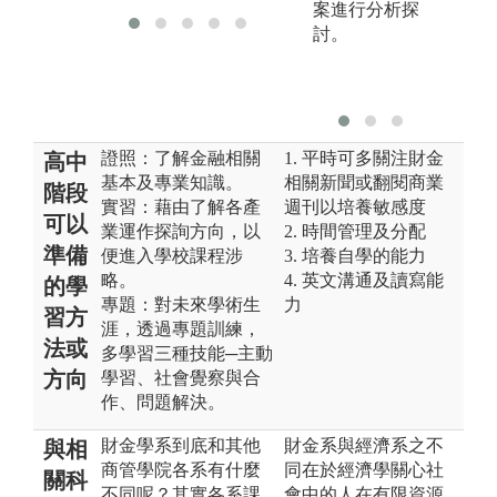
案進行分析探
討。
證照：了解金融相關
1. 平時可多關注財金
高中
基本及專業知識。
相關新聞或翻閱商業
階段
實習：藉由了解各產
週刊以培養敏感度
可以
業運作探詢方向，以
2. 時間管理及分配
準備
便進入學校課程涉
3. 培養自學的能力
略。
4. 英文溝通及讀寫能
的學
專題：對未來學術生
力
習方
涯，透過專題訓練，
法或
多學習三種技能─主動
方向
學習、社會覺察與合
作、問題解決。
財金學系到底和其他
財金系與經濟系之不
與相
商管學院各系有什麼
同在於經濟學關心社
關科
不同呢？其實各系課
會中的人在有限資源