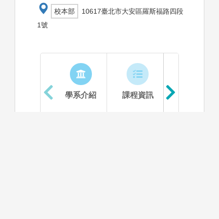
校本部
10617臺北市大安區羅斯福路四段
1號
學系介紹
課程資訊
生涯進路
資料更新時間：2025/11/7 下午 01:41:38
學系特色
臺大財金系本著培育財務、金融、風險管理與保險
及不動產專業人才的理念，不斷延攬最優秀的師
資，優化教學設施，並以前瞻性的教學理念訓練學