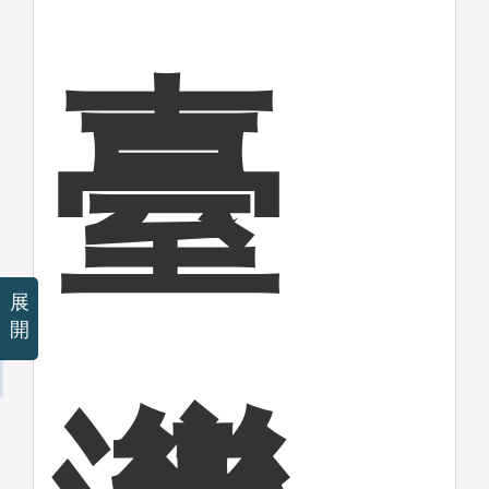
臺
展
開