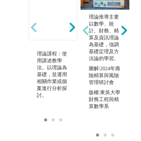
理論推導主要
以數學、統
計、財務、精
算及資訊理論
為基礎，強調
基礎定理及方
理論課程：使
應用課程：使
實
法論的學習。
用講述教學
用統計及計量
用
法。以理論為
方法，分析財
法
圖解:2024年壽
基礎，並運用
務或經濟歷史
大
險精算與風險
相關作業或個
資料庫，包涵
藉
管理研討會
案進行分析探
資料擷取與實
的
版權:東吳大學
討。
證操作。
增
財務工程與精
融
算數學系
作