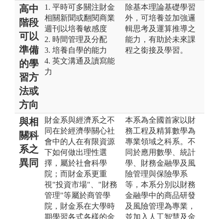
1. 平時可多關注財金
除基本理論基礎學習
高中
相關新聞或翻閱商業
外，可培養並加強邏
階段
週刊以培養敏感度
輯思考及運算推導之
可以
2. 時間管理及分配
能力，有助於未來課
準備
3. 培養自學的能力
程之銜接及學習。
4. 英文溝通及讀寫能
的學
力
習方
法或
方向
財金系與經濟系之不
本系為全國首家以財
與相
同在於經濟學關心社
務工程及精算數學為
關科
會中的人在有限資源
專業領域之科系。不
系之
下如何做出理性選
同於應用數學、統計
異同
擇，屬於社會科學
學、財務金融學及風
院；而財金系更重
險管理與保險學系
視"投資市場"、"財務
等，本系分別以財務
管理"等屬於商管學
金融學中的商品研發
院，財金系在大學時
及風險管理為專業，
期學習各式各樣的金
並加入人工智慧及金