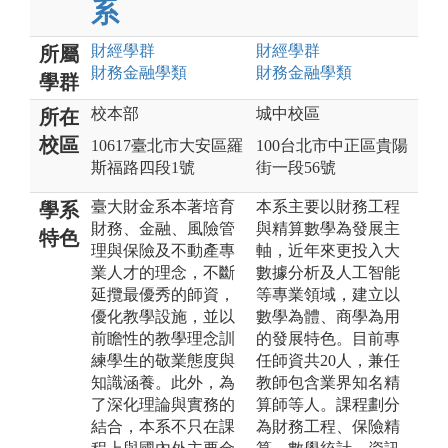
系
財經
學群
財經
學群
所屬
財務金融
學類
財務金融
學類
學群
校本部
城中校區
所在
校區
10617臺北市大安區羅
100台北市中正區貴陽
斯福路四段1號
街一段56號
臺大財金系本著培育
本系主要以財務工程
學系
財務、金融、風險管
與精算數學為發展主
特色
理與保險及不動產專
軸，近年來更投入大
業人才的理念，不斷
數據分析及人工智能
延攬最優秀的師資，
等專業領域，建立以
優化教學設施，並以
數學為體、商學為用
前瞻性的教學理念訓
的發展特色。目前專
練學生的敬業態度與
任師資共20人，兼任
知識涵養。此外，為
教師包含業界知名精
了深化理論與實務的
算師等人。課程劃分
結合，本系不只在課
為財務工程、保險精