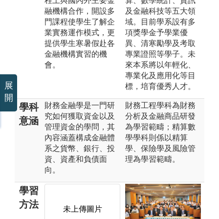
程上與國內外主要金
算、數學統計、資訊
融機構合作，開設多
及金融科技等五大領
門課程使學生了解企
域。目前學系設有多
業實務運作模式，更
項獎學金予學業優
提供學生寒暑假赴各
異、清寒勵學及考取
金融機構實習的機
專業證照等學子。未
會。
來本系將以年輕化、
專業化及應用化等目
展
標，培育優秀人才。
開
財務金融學是一門研
財務工程學科為財務
學科
究如何獲取資金以及
分析及金融商品研發
意涵
管理資金的學問，其
為學習範疇；精算數
內容涵蓋構成金融體
學學科則係以精算
系之貨幣、銀行、投
學、保險學及風險管
資、資產和負債面
理為學習範疇。
向。
學習
方法
未上傳圖片
未上傳圖片