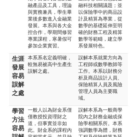
融產品及工具，理論
融科技相關議題；並
與實務兼具，學生畢
以保險學中的商品設
業後多數進入金融業
計及精算為專業，從
發展。本系與各大金
數學的基礎延伸至明
控合作，學期間修習
確的財務工程及精算
專業課程，寒暑假可
數學等範疇，建立學
參加企業實習。
系發展特色。
本系系名定義明確，
誤解本系就業方向為
生涯
較無易被高中生產生
工程師或數學教師等
發展
誤解之處。
工作。本系以財務分
容易
析及商品設計人員、
誤解
保險精算人員及風險
管理人員為主要職
之處
域。
一般人以為財金系僅
誤解本系為一般商學
學習
僅教授投資理財之
院內之財務金融或保
方法
道，但事實並非如
險學相關系所。本系
容易
此。財金系的課程內
強調數學為體，財務
誤解
容相當多元，並且融
工程及保險精算為延