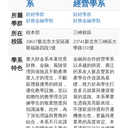
系
經營學系
財經
學群
財經
學群
所屬
財務金融
學類
財務金融
學類
學群
校本部
三峽校區
所在
校區
10617臺北市大安區羅
23741新北市三峽區大
斯福路四段1號
學路151號
臺大財金系本著培育
金融與合作經營學系
學系
財務、金融、風險管
以卓越的師資、廣泛
特色
理與保險及不動產專
的系友人脈及豐富的
業人才的理念，不斷
產學合作資源為基
延攬最優秀的師資，
礎，致力於為學生打
優化教學設施，並以
造多元就業與優渥發
前瞻性的教學理念訓
展的道路。本系畢業
練學生的敬業態度與
生憑藉其亮眼表現，
知識涵養。此外，為
不僅薪資待遇和升遷
了深化理論與實務的
機會出色，更贏得產
結合，本系不只在課
業界的高度肯定。本