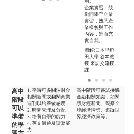
用。
企業實習：鼓
勵同學至企業
實習，熟悉產
業樣貌與工作
內容，進而充
實自我。
圖解:日本早稻
田大學 谷本教
授 來訪交流授
課
1. 平時可多關注財金
高中階段可嘗試接觸
高中
相關新聞或翻閱商業
金融相關知識，如閱
階段
週刊以培養敏感度
讀財經新聞、觀察全
可以
2. 時間管理及分配
球經濟情勢、追蹤世
準備
3. 培養自學的能力
界經濟政策等。
4. 英文溝通及讀寫能
的學
力
習方