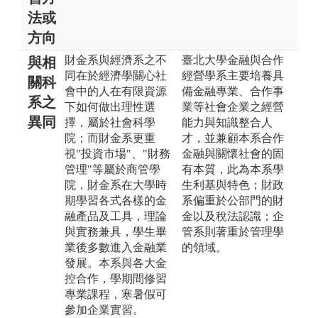
法或
方向
財金系與經濟系之不
臺北大學金融與合作
與相
同在於經濟學關心社
經營學系主要培養具
關科
會中的人在有限資源
備金融專業、合作事
系之
下如何做出理性選
業等社會企業之經營
異同
擇，屬於社會科學
能力與知識整合人
院；而財金系更重
才，並兼顧本系合作
視"投資市場"、"財務
金融與關懷社會的固
管理"等屬於商管學
有本質，此為本系學
院，財金系在大學時
生利基與特色；財政
期學習各式各樣的金
系偏重於公部門的財
融產品及工具，理論
金以及稅法認識；企
與實務兼具，學生畢
管系則著重於管理學
業後多數進入金融業
的領域。
發展。本系與各大金
控合作，學期間修習
專業課程，寒暑假可
參加企業實習。