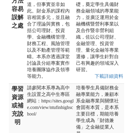
方法
道，但事實並非如
礎，奠定學生具備財
容易
此。財金系的課程內
務金融領域的專業能
誤解
容相當多元，並且融
力，並廣泛運用於金
合了理論與實務，包
融機構暨營利事業以
之處
括公司理財、投資
及合作暨非營利組
學、金融機構管理、
織，佐以公司理財、
財務工程、風險管理
金融管理、投資管
以及不動產管理等範
理、量化金融等專業
疇。本系亦透過課堂
選修，讓學生針對自
討論及分組專案實作
己有興趣的領域深入
培養團隊協作及領導
研習。
等能力。
下載詳細資料
請參閱本系專為高中
培養學生具備財務金
學習
生設置之高中生專區
融專業能力，兼顧本
資源
網站：https://sites.googl
系金融專業與關懷社
或補
e.com/view/ntufinhighsc
會固有本質，是本系
充說
hool/
主要目標，期能培養
學生成為「財德兼
明
備」之金融從業人