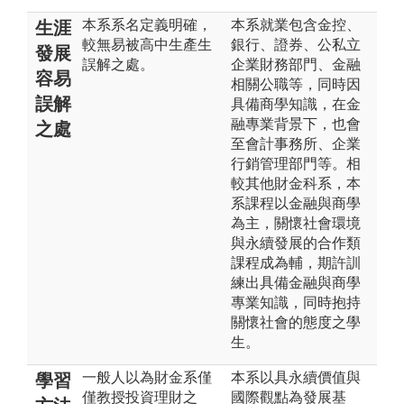
本系系名定義明確，
本系就業包含金控、
生涯
較無易被高中生產生
銀行、證券、公私立
發展
誤解之處。
企業財務部門、金融
容易
相關公職等，同時因
誤解
具備商學知識，在金
融專業背景下，也會
之處
至會計事務所、企業
行銷管理部門等。相
較其他財金科系，本
系課程以金融與商學
為主，關懷社會環境
與永續發展的合作類
課程成為輔，期許訓
練出具備金融與商學
專業知識，同時抱持
關懷社會的態度之學
生。
一般人以為財金系僅
本系以具永續價值與
學習
僅教授投資理財之
國際觀點為發展基