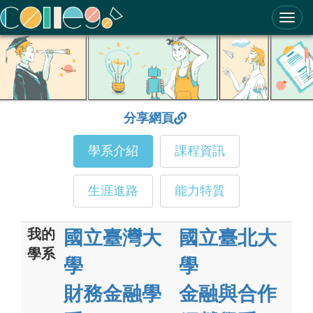
ColleGo! 大學選才與高中育才輔助系統
分享網頁
學系介紹
課程資訊
生涯進路
能力特質
我的
國立臺灣大
國立臺北大
學系
學
學
財務金融學
金融與合作