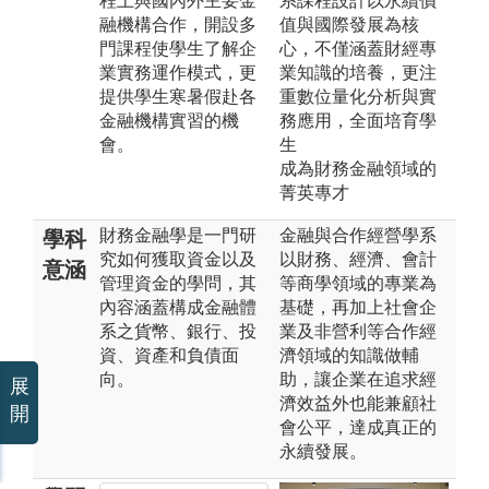
程上與國內外主要金
系課程設計以永續價
融機構合作，開設多
值與國際發展為核
門課程使學生了解企
心，不僅涵蓋財經專
業實務運作模式，更
業知識的培養，更注
提供學生寒暑假赴各
重數位量化分析與實
金融機構實習的機
務應用，全面培育學
會。
生
成為財務金融領域的
菁英專才
財務金融學是一門研
金融與合作經營學系
學科
究如何獲取資金以及
以財務、經濟、會計
意涵
管理資金的學問，其
等商學領域的專業為
內容涵蓋構成金融體
基礎，再加上社會企
系之貨幣、銀行、投
業及非營利等合作經
資、資產和負債面
濟領域的知識做輔
向。
助，讓企業在追求經
展
濟效益外也能兼顧社
開
會公平，達成真正的
永續發展。