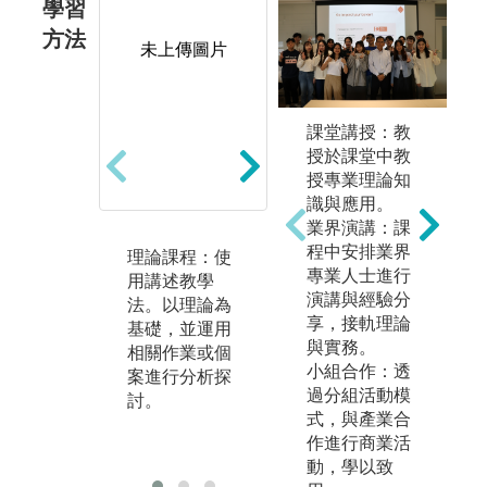
學習
方法
未上傳圖片
未上傳圖片
課堂講授：教
授於課堂中教
授專業理論知
識與應用。
業界演講：課
程中安排業界
理論課程：使
應用課程：使
實
專業人士進行
用講述教學
用統計及計量
用
演講與經驗分
法。以理論為
方法，分析財
法
享，接軌理論
基礎，並運用
務或經濟歷史
大
與實務。
相關作業或個
資料庫，包涵
藉
小組合作：透
案進行分析探
資料擷取與實
的
過分組活動模
討。
證操作。
增
式，與產業合
融
作進行商業活
作
動，學以致