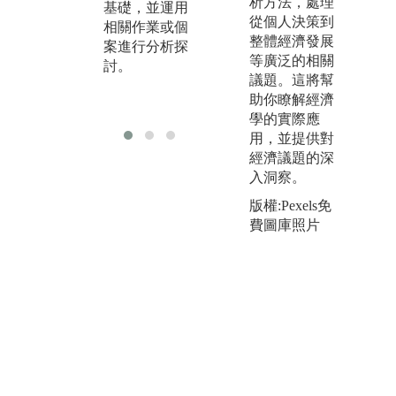
析方法，處理
基礎，並運用
務或經濟歷史
大
從個人決策到
相關作業或個
資料庫，包涵
藉
整體經濟發展
案進行分析探
資料擷取與實
的
等廣泛的相關
討。
證操作。
增
議題。這將幫
融
助你瞭解經濟
作
學的實際應
用，並提供對
經濟議題的深
入洞察。
版權:Pexels免
費圖庫照片
版