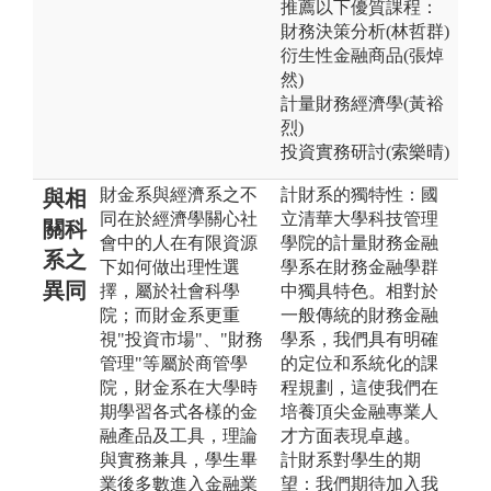
推薦以下優質課程：
財務決策分析(林哲群)
衍生性金融商品(張焯
然)
計量財務經濟學(黃裕
烈)
投資實務研討(索樂晴)
財金系與經濟系之不
計財系的獨特性：國
與相
同在於經濟學關心社
立清華大學科技管理
關科
會中的人在有限資源
學院的計量財務金融
系之
下如何做出理性選
學系在財務金融學群
異同
擇，屬於社會科學
中獨具特色。相對於
院；而財金系更重
一般傳統的財務金融
視"投資市場"、"財務
學系，我們具有明確
管理"等屬於商管學
的定位和系統化的課
院，財金系在大學時
程規劃，這使我們在
期學習各式各樣的金
培養頂尖金融專業人
融產品及工具，理論
才方面表現卓越。
與實務兼具，學生畢
計財系對學生的期
業後多數進入金融業
望：我們期待加入我