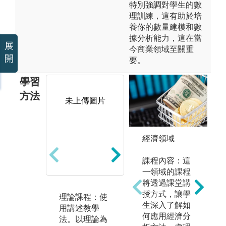
特別強調對學生的數
理訓練，這有助於培
養你的數量建模和數
據分析能力，這在當
展
今商業領域至關重
開
要。
學習
方法
未上傳圖片
未上傳圖片
經濟領域
課程內容：這
一領域的課程
將透過課堂講
授方式，讓學
理論課程：使
應用課程：使
實
生深入了解如
用講述教學
用統計及計量
用
何應用經濟分
法。以理論為
方法，分析財
法