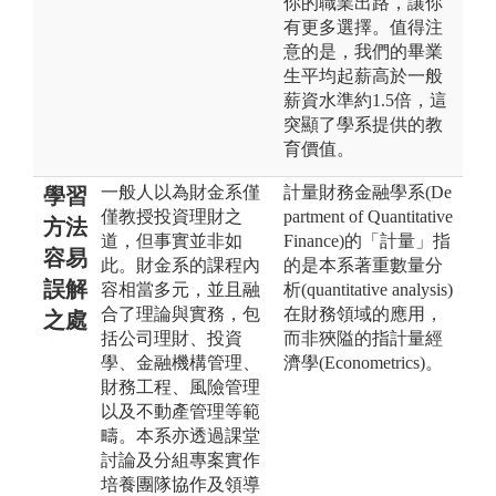
你的職業出路，讓你
有更多選擇。值得注
意的是，我們的畢業
生平均起薪高於一般
薪資水準約1.5倍，這
突顯了學系提供的教
育價值。
一般人以為財金系僅
計量財務金融學系(De
學習
僅教授投資理財之
partment of Quantitative
方法
道，但事實並非如
Finance)的「計量」指
容易
此。財金系的課程內
的是本系著重數量分
誤解
容相當多元，並且融
析(quantitative analysis)
合了理論與實務，包
在財務領域的應用，
之處
括公司理財、投資
而非狹隘的指計量經
學、金融機構管理、
濟學(Econometrics)。
財務工程、風險管理
以及不動產管理等範
疇。本系亦透過課堂
討論及分組專案實作
培養團隊協作及領導