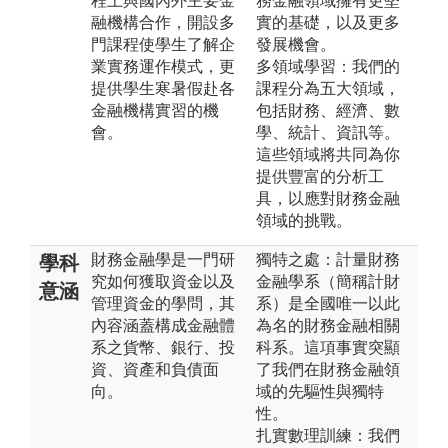
程上與國內外主要金
務金融領域擁有更堅
融機構合作，開設多
實的基礎，以及更多
門課程使學生了解企
發展機會。
業實務運作模式，更
多領域學習：我們的
提供學生寒暑假赴各
課程分為五大領域，
金融機構實習的機
包括財務、經濟、數
會。
學、統計、資訊等。
這些領域將共同為你
提供豐富的分析工
具，以應對財務金融
領域的挑戰。
財務金融學是一門研
獨特之處：計量財務
學科
究如何獲取資金以及
金融學系（簡稱計財
意涵
管理資金的學問，其
系）是全國唯一以此
內容涵蓋構成金融體
為名的財務金融相關
系之貨幣、銀行、投
科系。這項事實突顯
資、資產和負債面
了我們在財務金融領
向。
域的先驅性與獨特
性。
扎實數理訓練：我們