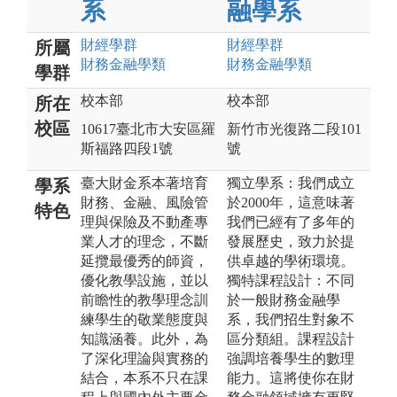
系
融學系
財經
學群
財經
學群
所屬
財務金融
學類
財務金融
學類
學群
校本部
校本部
所在
校區
10617臺北市大安區羅
新竹市光復路二段101
斯福路四段1號
號
臺大財金系本著培育
獨立學系：我們成立
學系
財務、金融、風險管
於2000年，這意味著
特色
理與保險及不動產專
我們已經有了多年的
業人才的理念，不斷
發展歷史，致力於提
延攬最優秀的師資，
供卓越的學術環境。
優化教學設施，並以
獨特課程設計：不同
前瞻性的教學理念訓
於一般財務金融學
練學生的敬業態度與
系，我們招生對象不
知識涵養。此外，為
區分類組。課程設計
了深化理論與實務的
強調培養學生的數理
結合，本系不只在課
能力。這將使你在財