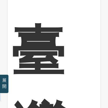
臺
展
開